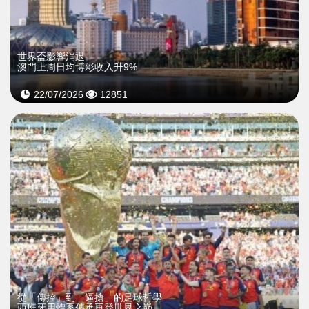
世界盃影響消退
澳門上周日均博彩收入升9%
22/07/2026
12851
從「傳控」到「逼搶」的足球哲學
西班牙用體系傳承再登世界之巔