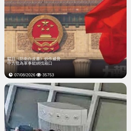
駁日《防衛白皮書》炒作威脅
中方批為軍事鬆綁找藉口
07/08/2026
35753