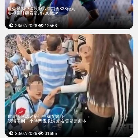
世盃帶動中國競彩六周銷售833億元
央視累計觀看量超700億次
26/07/2026
12563
世界盃阿球迷搭訕中國女網紅
認識不到一小時閃電求婚 網友質疑是劇本
23/07/2026
31685