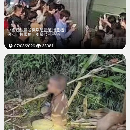
中國粉絲曼谷機場追星遭拒登機
保安「拉眼角」引爆歧視爭議
07/08/2026
35081