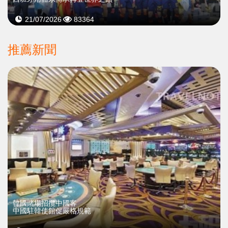
21/07/2026
83364
推薦新聞
韓國賭場招攬中國客
中國駐韓使館促嚴格規範