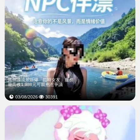
貴州漂流景區爆「臨時女友」服務
最高收1,988元可親抱惹爭議
03/08/2026
30391