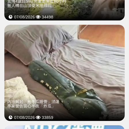
貴州4歲自閉症男童走失近80小時
無人機在山頂粟米地尋回
07/08/2026
34498
內地興起「抱冬瓜睡覺」消暑
專家警告當心半夜「炸瓜」
07/08/2026
33859