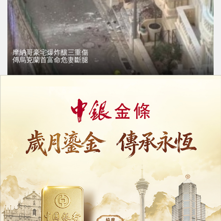
摩納哥豪宅爆炸釀三重傷
傳烏克蘭首富命危妻斷腿
01/07/2026
15833