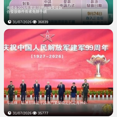
央積金2026年度款項明起接受提款
合發放條件長者免辦手續
31/07/2026
36839
岑浩輝：駐澳部隊是守護澳門繁榮穩定的定海神針
31/07/2026
35777