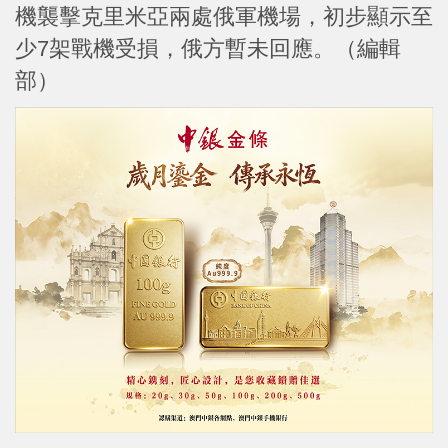
機襲擊克里米亞兩處俄軍機場，初步顯示至
少7架戰機受損，俄方暫未回應。（編輯
部）