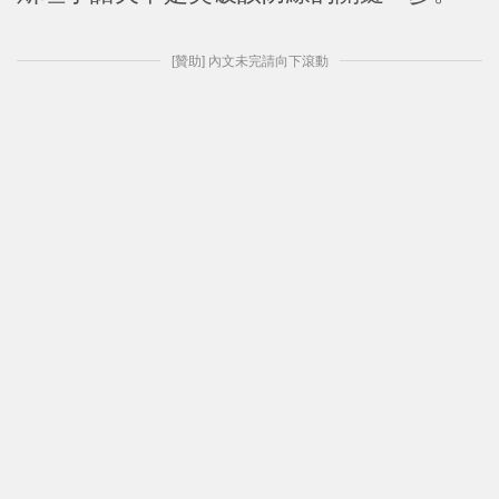
[贊助] 內文未完請向下滾動