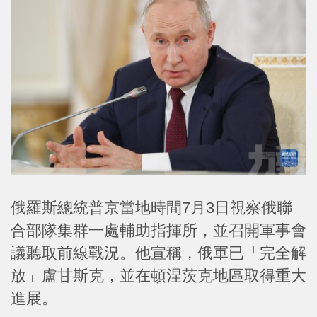
俄羅斯總統普京當地時間7月3日視察俄聯
合部隊集群一處輔助指揮所，並召開軍事會
議聽取前線戰況。他宣稱，俄軍已「完全解
放」盧甘斯克，並在頓涅茨克地區取得重大
進展。