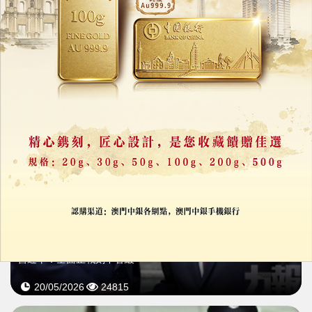
普京訪華乘「俄版勞斯萊斯」專車
中國888車牌引關注
20/05/2026
30190
習普會聚焦中東局勢
習近平：全面止戰刻不容緩
20/05/2026
24815