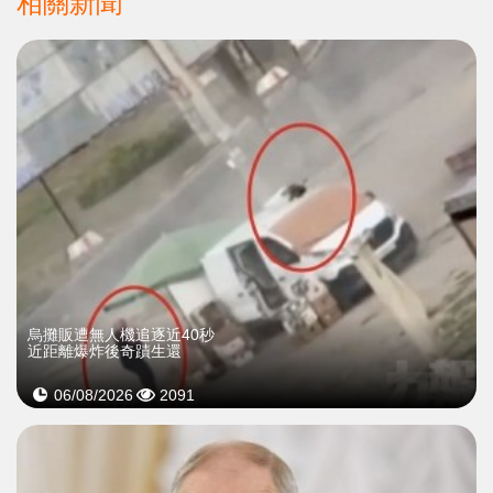
相關新聞
烏攤販遭無人機追逐近40秒
近距離爆炸後奇蹟生還
06/08/2026
2091