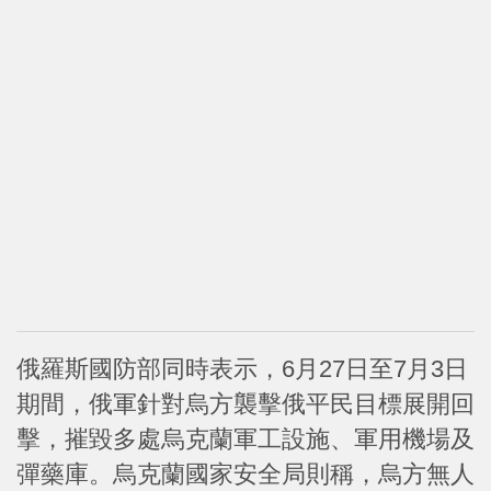
俄羅斯國防部同時表示，6月27日至7月3日
期間，俄軍針對烏方襲擊俄平民目標展開回
擊，摧毀多處烏克蘭軍工設施、軍用機場及
彈藥庫。烏克蘭國家安全局則稱，烏方無人