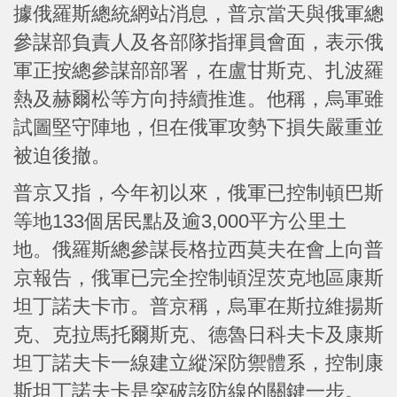
據俄羅斯總統網站消息，普京當天與俄軍總
參謀部負責人及各部隊指揮員會面，表示俄
軍正按總參謀部部署，在盧甘斯克、扎波羅
熱及赫爾松等方向持續推進。他稱，烏軍雖
試圖堅守陣地，但在俄軍攻勢下損失嚴重並
被迫後撤。
普京又指，今年初以來，俄軍已控制頓巴斯
等地133個居民點及逾3,000平方公里土
地。俄羅斯總參謀長格拉西莫夫在會上向普
京報告，俄軍已完全控制頓涅茨克地區康斯
坦丁諾夫卡市。普京稱，烏軍在斯拉維揚斯
克、克拉馬托爾斯克、德魯日科夫卡及康斯
坦丁諾夫卡一線建立縱深防禦體系，控制康
斯坦丁諾夫卡是突破該防線的關鍵一步。