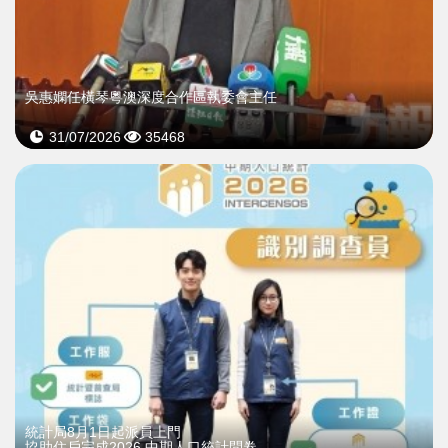
吳惠嫻任橫琴粵澳深度合作區執委會主任
31/07/2026
35468
統計局8月1日起派員上門
協助住戶完成2026 中期人口統計問卷