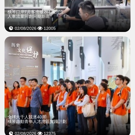
橫琴口岸7月客流破281萬人次
人車流量同創同期新高
02/08/2026
12005
全球六千人競逐40席
橫琴啟動青年人才灣區實踐計劃
02/08/2026
12375