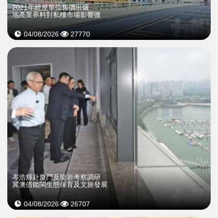
2021年經屋單位售價出爐
地產業界料對私樓市場影響微
04/08/2026
27770
岑浩輝赴廈門及龍岩考察調研
冀澳借鑑閩生態保育及文旅發展
04/08/2026
26707