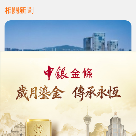
相關新聞
橫琴單牌車北上爭取年內落實
初期擬採用預約通行制疏導車流
07/08/2026
9258