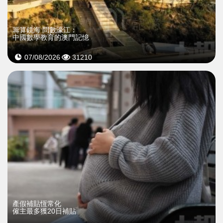
籌算鏡海 問數濠江：
中國數學教育的澳門記憶
07/08/2026
31210
產假補貼恆常化
僱主最多獲20日補貼