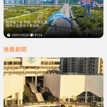
執筆贏千金 齊繪「新桃花源」
橫琴公益廣告大賽啟動
29/07/2026
8724
推薦新聞