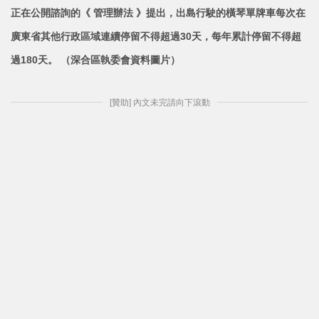
正在公開諮詢的《 管理辦法 》提出，出島行駛的橫琴單牌車每次在
廣東省其他行政區域連續停留不得超過30天，每年累計停留不
得超
過180天。 （深合區執委會資料圖片）
[贊助] 內文未完請向下滾動