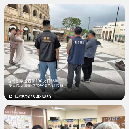
當局首季巡查超190次打擊黑工
假招聘或因崗位競爭激烈致誤解
14/05/2026
6850