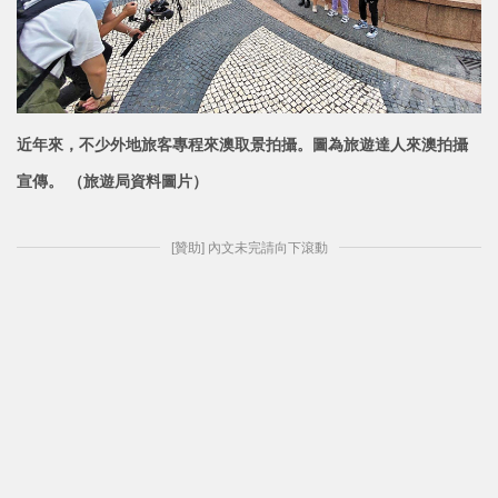
近年來，不少外地旅客專程來澳取景拍攝。圖為旅遊達人來澳拍攝
宣傳。 （旅遊局資料圖片）
[贊助] 內文未完請向下滾動