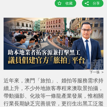
收藏
分享
下一張 >
近年來，澳門「旅拍」、婚拍等服務需求持
續上升，不少外地旅客專程來澳取景拍攝，
帶動攝影、化妝等一條龍產業發展，惟相關
行業長期缺乏完善規管，更衍生出黑工泛濫