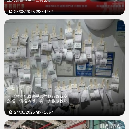
正式開售NBA中國賽套票
28/08/2025
44447
三部門推互聯網平台價格行為草案
劍指「價格內捲」與「大數據殺熟」
24/08/2025
41657