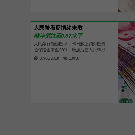
人民幣看貶情緒未散
離岸倒跌至0.87水平
人民銀行維穩匯率，昨日起上調外匯風
險保證金率至20%，增加沽空人民幣成...
07/08/2018
18038