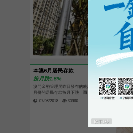
本澳6月居民存款
按月跌1.5%
澳門金融管理局昨日發布的統計顯示，6
月份的居民存款按月下跌，而居民貸款...
07/08/2018
30980