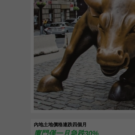
內地土地價格連跌四個月
廈門僅一月急跌30%