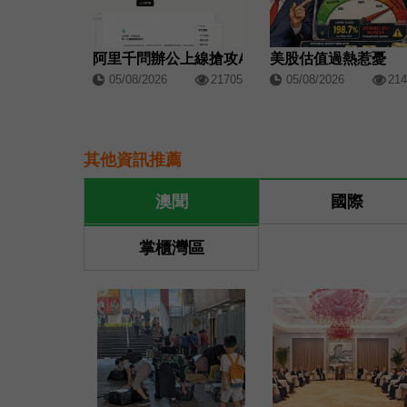
阿里千問辦公上線搶攻AI生產力市場
美股估值過熱惹憂
05/08/2026
21705
05/08/2026
214
其他資訊推薦
澳聞
國際
掌櫃灣區