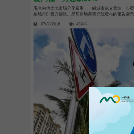
現今內地土地市場分化嚴重，一線城市成交量進一步萎
線城市則量升價跌。易居房地產研究院發布的報告顯示，7
07/08/2018
46946