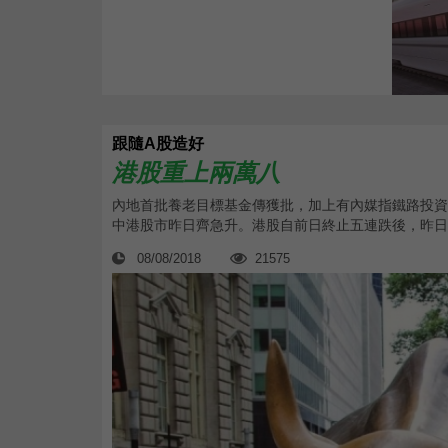
跟隨A股造好
港股重上兩萬八
內地首批養老目標基金傳獲批，加上有內媒指鐵路投資有
中港股市昨日齊急升。港股自前日終止五連跌後，昨日亦
08/08/2018
21575