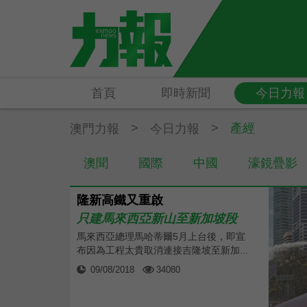
首頁
即時新聞
今日力報
>
>
產經
澳門力報
今日力報
澳聞
國際
中國
濠鏡疊影
隆新高鐵又重啟
只建馬來西亞新山至新加坡段
馬來西亞總理馬哈蒂爾5月上台後，即宣
布因為工程太貴取消連接吉隆坡至新加...
09/08/2018
34080