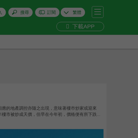
+
關閉
入
搜尋
訂閱
繁體
下載APP
相應的地產調控亦隨之出現，意味著樓巿炒家或迎來
樓市被炒成天價，但早在今年初，價格便有所下跌...