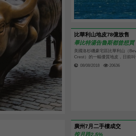
比華利山地皮78億放售
畢比特湯告魯斯都曾想買
美國洛杉磯豪宅區比華利山（Beve
Crest）的一幅優質地皮，日前叫價1
08/08/2018
20636
廣州7月二手樓成交
按月跌2.5%