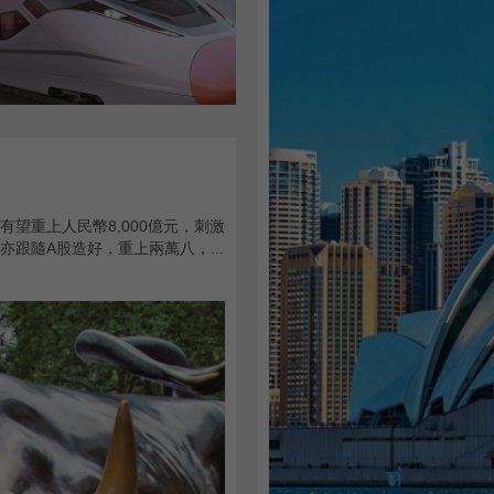
望重上人民幣8,000億元，刺激
跟隨A股造好，重上兩萬八，...