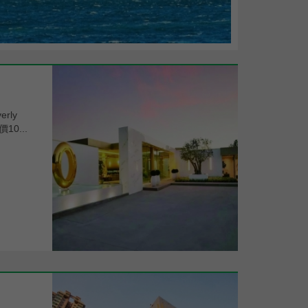
rly
0...