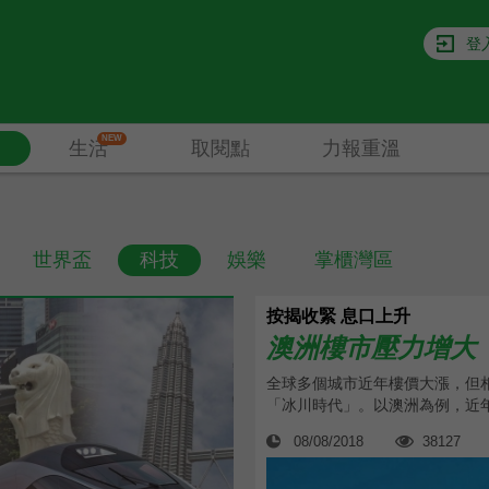
登
NEW
生活
取閱點
力報重溫
世界盃
科技
娛樂
掌櫃灣區
按揭收緊 息口上升
澳洲樓市壓力增大
全球多個城市近年樓價大漲，但
「冰川時代」。以澳洲為例，近年
08/08/2018
38127