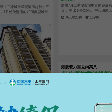
廣州7月二手樓市場中介網簽量為7,
縮；二線城市呈現降溫趨勢；三
套， 環比下降2.5%。中心四區天河
月份受監測的40個典型城市...
07/08/2018
16296
港股發力重返兩萬八
恒生滙控業績提振
港股昨早高開209點，開市後升
點，見28,074點全日高。同時，
07/08/2018
26142