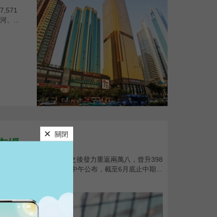
571
、...
市場
幅收窄至93點見半日低，之後發力重返兩萬八，曾升398
恒生銀行（00011）昨日中午公布，截至6月底止中期...