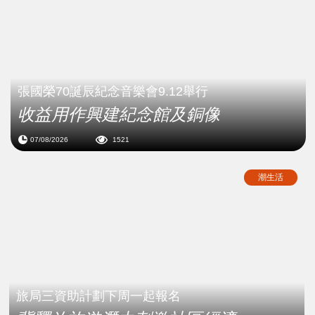
張國榮70誕辰紀念音樂會9.12舉行
收益用作興建紀念館及銅像
07/08/2026
1521
潮生活
旅局三資助計劃下周一起報名