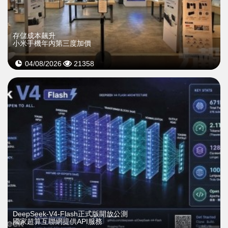
存儲成本飆升
小米手機年內第三度加價
04/08/2026
21358
DeepSeek-V4-Flash正式版開放公測
國家超算互聯網提供API服務