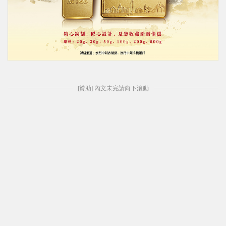
[贊助] 內文未完請向下滾動