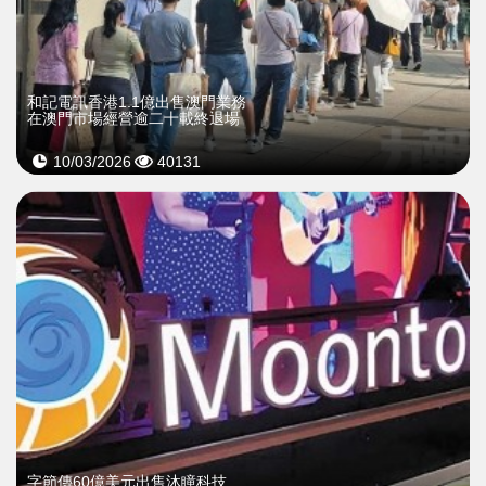
和記電訊香港1.1億出售澳門業務
在澳門市場經營逾二十載終退場
10/03/2026
40131
字節傳60億美元出售沐瞳科技