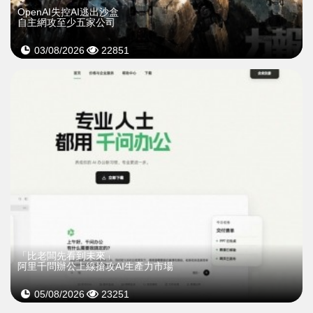
OpenAI失控AI逃出沙盒
自主網攻至少五家公司
03/08/2026
22851
「比老闆先看到未來」
阿里千問辦公上線搶攻AI生產力市場
05/08/2026
23251