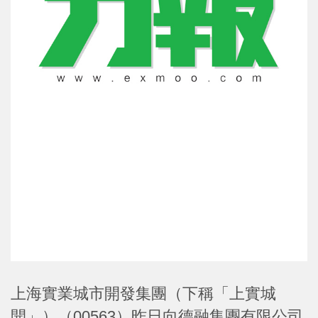
上海實業城市開發集團（下稱「上實城
開」）（00563）昨日向德融集團有限公司