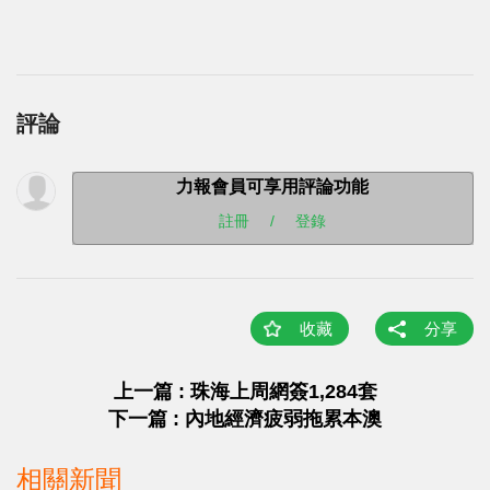
評論
力報會員可享用評論功能
註冊
/
登錄
收藏
分享
上一篇 : 珠海上周網簽1,284套
下一篇 : 內地經濟疲弱拖累本澳
相關新聞