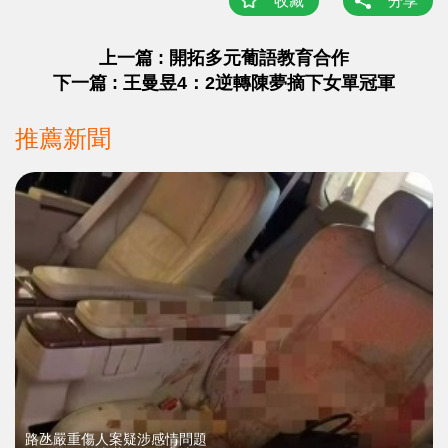
收藏
分享
上一篇 : 開拓多元葡語教育合作
下一篇 : 王曼昱4：2逆轉陳夢摘下女單冠軍
推薦新聞
​路氹嚴重傷人案疑涉感情問題