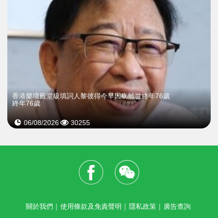
​香港樂壇殿堂級填詞人黎彼得今早因病離世終年76歲
終年76歲
06/08/2026
30255
關於我們
｜
使用條款及免責聲明
｜
隱私政策
｜
廣告查詢