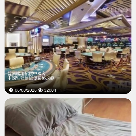
韓國賭場招攬中國客
中國駐韓使館促嚴格規範
06/08/2026
32004