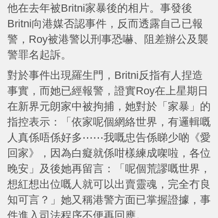
他在去年被Britni家暴後的相片。事發後
Britni向港媒否認事件，反而透露自己已報
警，Roy被港警以刑事恐嚇、阻差辦公及襲
警罪名起訴。
對於事件出現羅生門，Britni反指有人捏造
事實，而她已經報警，證實Roy在上星期日
在新界元朗家中被拘捕，她對於「家暴」的
指控表示：「依家呢個網絡世界，有邏輯嘅
人真係唔係好多⋯⋯我嘅忠告係睇少啲《愛
回家》，因為白癡就係咁樣練成㗎啦，各位
晚安」及後她再留言：「呢個荒謬嘅世界，
想紅想出位嘅人就可以出賣靈魂，完全冇良
知可言？」她又稱港警方面已掌握證據，事
件進入司法程序不便再回應。