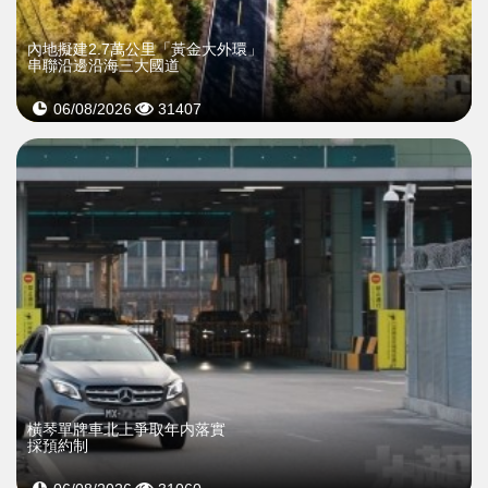
內地擬建2.7萬公里「黃金大外環」
串聯沿邊沿海三大國道
06/08/2026
31407
橫琴單牌車北上爭取年内落實
採預約制