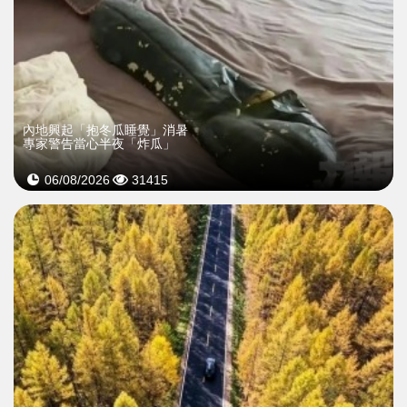
內地興起「抱冬瓜睡覺」消暑
專家警告當心半夜「炸瓜」
06/08/2026
31415