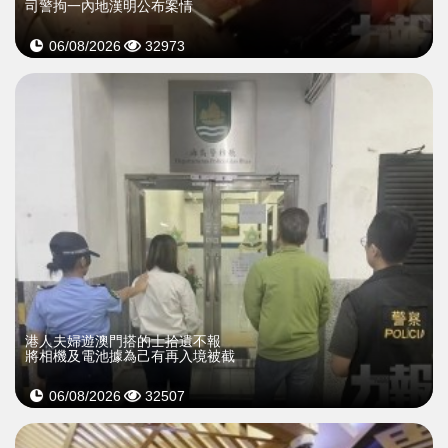
司警拘一內地漢明公布案情
06/08/2026
32973
​港人夫婦遊澳門搭的士拾遺不報
將相機及電池據為己有再入境被截
06/08/2026
32507