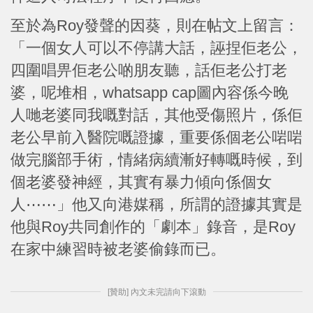
至於為Roy發聲的因葵，則在帖文上留言：
「一個女人可以不停講大話，誣捏佢老公，
四圍唱畀佢老公啲朋友聽，話佢老公打老
婆，呢堆相，whatsapp cap圖內容係今晚
人哋老婆同我嘅對話，其他受傷照片，係佢
老公早前入醫院嘅證據，重要係個老公啱啱
做完腦部手術，情緒病續漸好轉嘅時候，到
個老婆發神經，其實有暴力傾向係個女
人⋯⋯」他又向港媒稱，所謂的證據其實是
他與Roy共同創作的「劇本」錄音，是Roy
在家中練習時被老婆偷錄而已。
[贊助] 內文未完請向下滾動