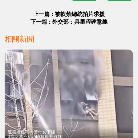
上一篇 : 被軟禁總統拍片求援
下一篇 : 外交部：具里程碑意義
相關新聞
連雲港住宅火警母女墮樓
3歲女童不治消防救援惹質疑