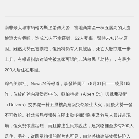
南非最大城市約翰內斯堡驚傳火警，當地商業區一棟五層高的大廈
慘遭大火吞噬，造成73人不幸罹難、52人受傷，暫時未知起火原
因。雖然火勢已被撲滅，但預料仍有人員被困，死亡人數或進一步
上升。有報道指該建築物被無家可歸的非法移民「劫持」，有最少
200人居住在那裡。
綜合美聯社、News24等報道，事發於周四（8月31日——凌晨1時
許，位於約翰內斯堡市中心、亞伯特街（Albert St.）與戴弗斯街
（Delvers）交界處一棟五層樓高建築突然發生大火，隨後火勢一發
不可收拾。雖然當局獲報後立即出動多輛消防車及救災人員趕赴現
場，但火勢依舊猛烈，而且據逃生民眾說法，建築物裡至少有200人
居住。另外，從民眾拍攝的影片也可見，由於整棟建築物很快陷入