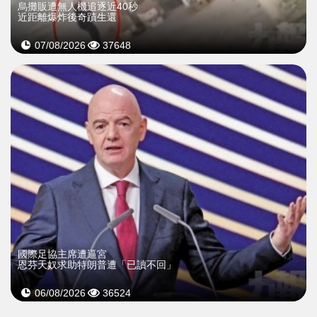
烏攤販遭無人機追逐近40秒
近距離爆炸後奇蹟生還
07/08/2026
37648
國際足協主席遭逼宮
恩芬天奴求助特朗普遭「已讀不回」
06/08/2026
36524