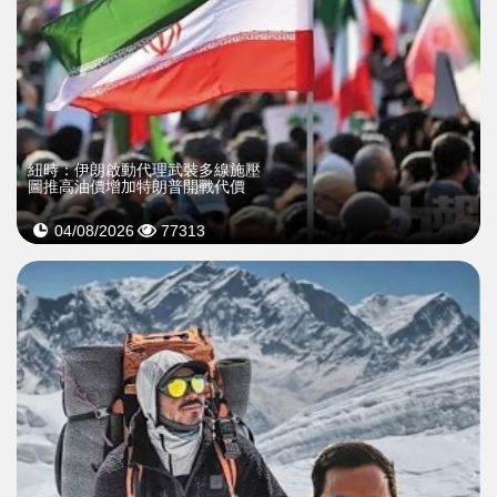
紐時：伊朗啟動代理武裝多線施壓
圖推高油價增加特朗普開戰代價
04/08/2026
77313