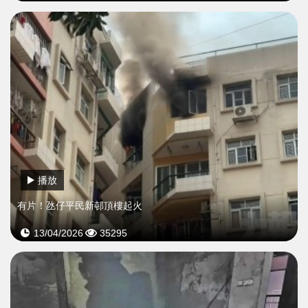
播放
​有片！氹仔平民新邨頂樓起火
13/04/2026
35295