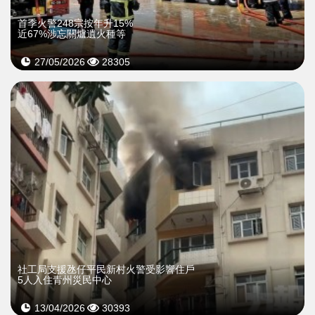
首季火警248宗按年升15%
近67%涉忘關爐遺火種等
27/05/2026
28305
社工局支援氹仔平民新村火警受影響住戶
5人入住青州災民中心
13/04/2026
30393