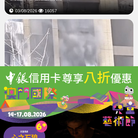
03/08/2026
16057
連雲港住宅火警母女墮樓
3歲女童不治消防救援惹質疑
02/08/2026
16787