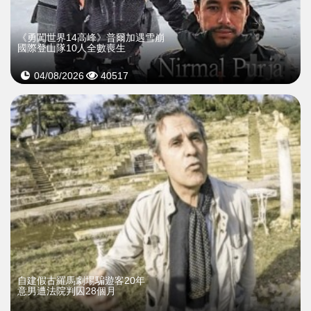
《勇闖世界14高峰》普爾加遇雪崩
國際登山隊10人全數喪生
04/08/2026
40517
自建假古羅馬劇場騙遊客20年
意男遭法院判囚28個月