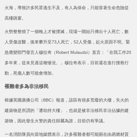
火海，導致許多民眾逃生不及，有人為保命，只能冒著生命危險從
高樓跳窗。
火勢整整燒了一個晚上才被撲滅，現場一開始只傳出十人死亡，數
人受傷送醫，後來攀升至73人死亡，52人受傷，起火原因不明。緊
急應變部門發言人穆拉奇（Robert Mulaudzi）直言：「在我工作20
多年來，從未見過這種慘況。」穆拉奇表示，目前還在進行搜救行
動，死傷人數可能會增加。
罹難者多為非法移民
根據英國廣播公司（BBC）報道，該區有很多荒廢的大樓，失火的
建築物是所謂的「遭劫持大樓」，也就是被非法移民非法佔據的建
築物，因此發生火警的責任歸屬為誰，目前仍有爭議。
一名消防隊員向當地媒體表示，許多罹難者都可能困在由易燃材質