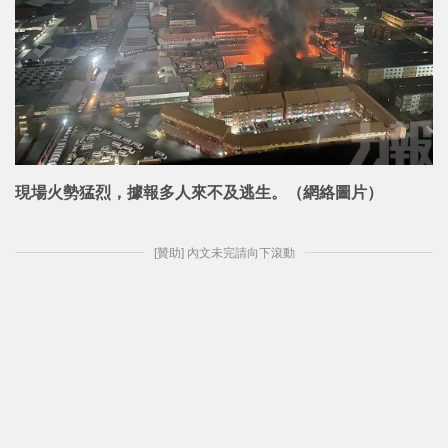
現場火勢猛烈，據報多人來不及逃生。（網絡圖片）
[贊助] 內文未完請向下滾動