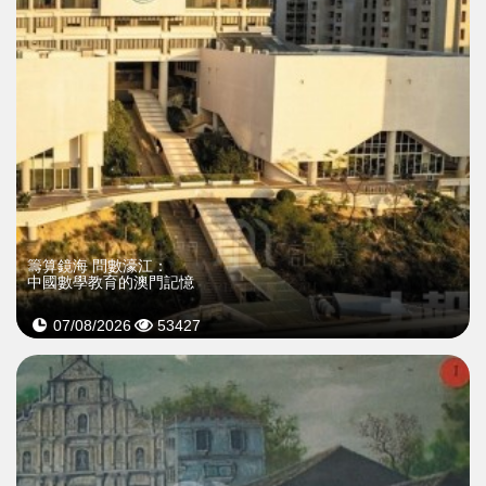
籌算鏡海 問數濠江：
中國數學教育的澳門記憶
07/08/2026
53427