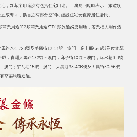
住宅，新草案用途沒有包括住宅用途。工務局回應時表示，旅遊娛
於五成即可，換言之有部分空間可建設住宅安置原居住居民。
商業用途/C2類商業用途/TD1類旅遊娛樂用地，若業權人用作酒
701-723號及美麗街12-14號—澳門；庇山耶街66號及位於鄰
環；青洲大馬路122號－澳門；麻子街10號－澳門；涼水巷6-8號
澳門；缸瓦巷15號－澳門；大纜巷38-40B號及大興街50-56號－
所有草案均獲通過。