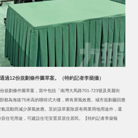
通過12份規劃條件圖草案。（特約記者李燊攝）
份規劃條件圖草案，當中包括「南灣大馬路701-723號及美麗街
全部都為海拔75米高的聯排式大樓，將有屏風效應。城市規劃廳回應
空氣流動而減少屏風效應。至於該草案除原有商業用地用途外，還
兼容住宅用途，可建設住宅安置原居住居民。【特約記者李燊報