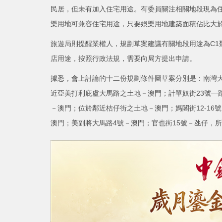
民居，但未有加入住宅用途。有委員關注相關地段現為
樂用地可兼容住宅用途，只要娛樂用地建築面積佔比大
旅遊局則提醒業權人，規劃草案建議有關地段用途為C1類
店用途，按照行政法規，需要向局方提出申請。
據悉，會上討論的十二份規劃條件圖草案分別是：南灣大馬路
近亞美打利庇盧大馬路之土地－澳門；計單奴街23號—路
－澳門；位於鄰近桔仔街之土地－澳門；媽閣街12-16號－
澳門；美副將大馬路4號－澳門；官也街15號－氹仔，