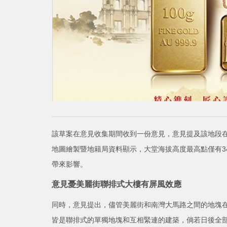
該草案在意見收集期間收到一份意見，意見提及該地段
地圖繪製暨地籍局資料顯示，大堂海拔高度最高點僅有34
帶來影響。
意見憂美麗街聯排式大樓有屏風效應
同時，意見提出，儘管美麗街和南灣大馬路之間的地塊在第
皆是聯排式的單獨地塊和互相緊連的建築，倘若日後全部