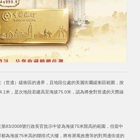
在（世遺）緩衝區的邊界，且地段位處的美麗街屬緩衝區範圍，按
.1米，是次地段若建高至海拔75.0米，認為將會對世遺的天際線
83/2008號行政長官批示中皆為海拔75米限高的範園，但當中
都為海拔75米高的聯排式大樓，將有屏風效應等的對周邊街道的