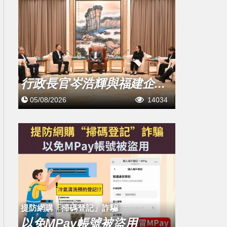
行政長官岑浩輝與福建企...
05/08/2026
14034
提防網購「掃碼登記」詐騙
以免MPay帳號被盜用