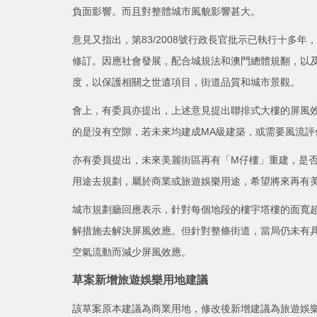
負面影響。而且對整體城市風貌影響甚大。
意見又指出，第83/2008號行政長官批示已執行十多
修訂。因應社會發展，配合城規法和澳門總體規翻，以
度，以保護相關之世遺項目，街道品質和城市景觀。
會上，有委員亦提出，上述意見提出聯排式大樓的屏風效
的是沒有空隙，若未來均建成MA級建築，或需要風流評
亦有委員提出，未來美麗街區再有「M仔樓」重建，是
用途去規劃，屬於商業或旅遊娛樂用途，希望將來再有
城市規劃廳回應表示，針對每個地段的樓宇塔樓的面寬超
解措施去解決屏風效應。但針對整條街道，當局仍未有
空氣流動而減少屏風效應。
草案新增旅遊娛樂用地建議
該草案原本建議為商業用地，修改後新增建議為旅遊娛