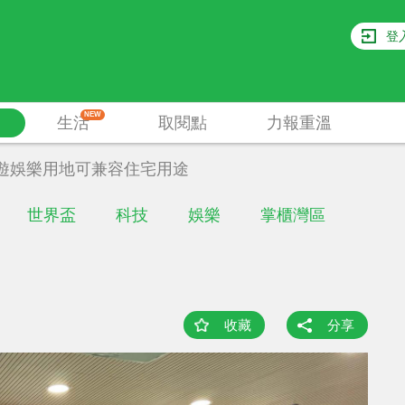
登
NEW
生活
取閱點
力報重溫
遊娛樂用地可兼容住宅用途
世界盃
科技
娛樂
掌櫃灣區
收藏
分享