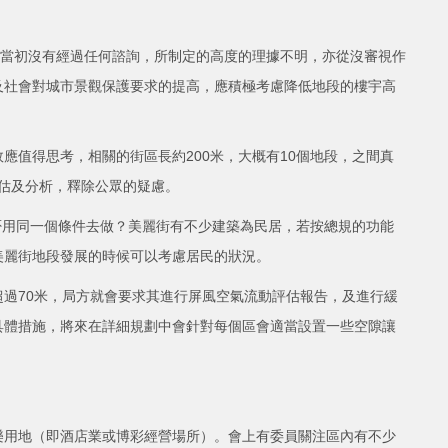
年，當初沒有經過任何諮詢，所制定的高度的理據不明，亦從沒審視作
及社會對城市景觀保護要求的提高，應積極考慮降低地段的樓宇高
應值得思考，相關的街區長約200米，大概有10個地段，之間真
估及分析，釋除公眾的疑慮。
否用同一個條件去做？美麗街有不少建築為民居，若按總規的功能
美麗街地段發展的時候可以考慮居民的狀況。
過70米，局方就會要求其進行屏風空氣流動評估報告，及進行緩
具體措施，將來在詳細規劃中會針對每個區會適當設置一些空隙讓
樂用地（即酒店業或博彩經營場所）。會上有委員關注區內有不少