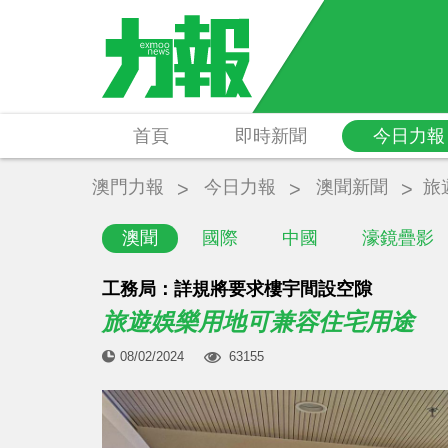
首頁
即時新聞
今日力報
澳門力報
今日力報
澳聞新聞
旅
澳聞
國際
中國
濠鏡疊影
工務局：詳規將要求樓宇間設空隙
旅遊娛樂用地可兼容住宅用途
08/02/2024
63155