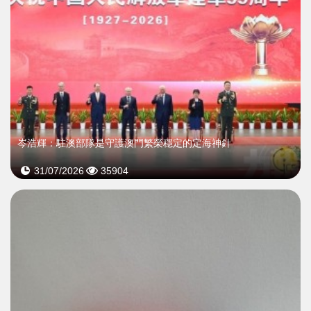
岑浩輝：駐澳部隊是守護澳門繁榮穩定的定海神針
31/07/2026
35904