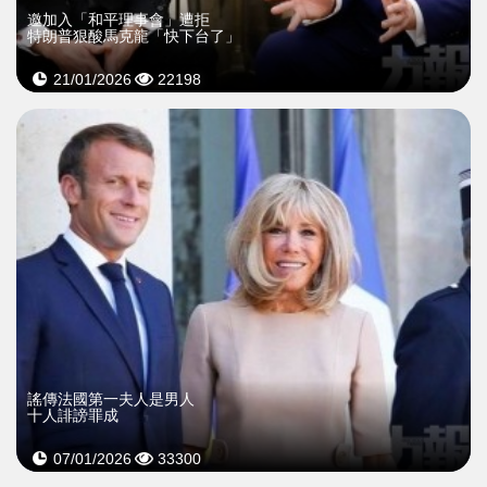
邀加入「和平理事會」遭拒
特朗普狠酸馬克龍「快下台了」
21/01/2026
22198
謠傳法國第一夫人是男人
十人誹謗罪成
07/01/2026
33300