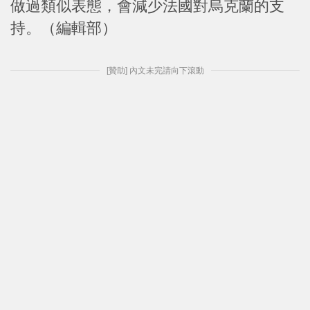
做過類似表態，會減少法國對烏克蘭的支
持。（編輯部）
[贊助] 內文未完請向下滾動