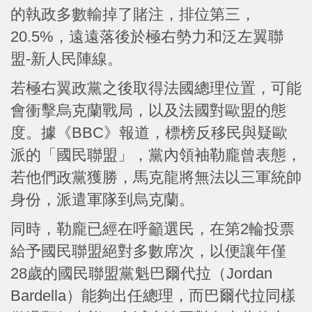
的執政多數輸掉了賭注，排位第三，
20.5%，遠遠落後於極右勢力和泛左翼聯
盟-新人民陣線。
若極右翼政黨之後取得法國總理位置，可能
會衝擊烏克蘭戰局，以及法國對歐盟的態
度。據《BBC》報道，標榜反移民與疑歐
派的「國民聯盟」，黨內領袖勒龐曾表態，
若他們政黨獲勝，馬克龍將無法以三軍統帥
身份，派遣軍隊到烏克蘭。
同時，勒龐已經在呼籲選民，在第2輪投票
給予國民聯盟絕對多數席次，以便讓年僅
28歲的國民聯盟黨魁巴爾代拉（Jordan
Bardella）能夠出任總理，而巴爾代拉同樣