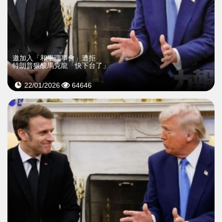
邀加入「和平理事會」遭拒
特朗普狠酸馬克龍「快下台了」
22/01/2026
64646