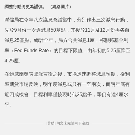
調整行動將更為謹慎。 （網絡圖片）
聯儲局在今年八次議息會議當中，分別作出三次減息行動，
先於9月份一次過減息50基點，其後於11月及12月份再各自
減息25基點。總計全年，局方合共減息1厘，將聯邦基金利
率（Fed Funds Rate）的目標下限值，由年初的5.25厘降至
4.25厘。
在鮑威爾發表鷹派言論之後，市場迅速調整減息預期，從利
率期貨市場反映，明年度減息或只有一至兩次，而明年底有
近四成機會，目標利率僅較現時低25點子，即仍有達4厘水
平。
[贊助] 內文未完請向下滾動