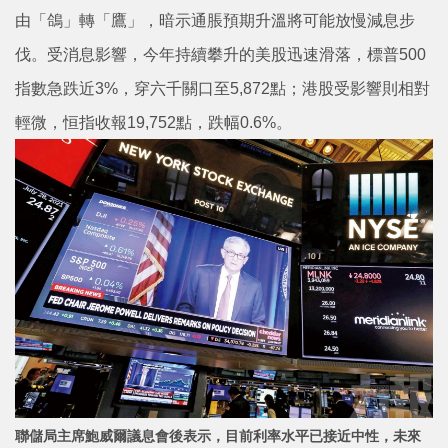
由「鴿」轉「鷹」，暗示通脹預期升溫將可能放慢減息步
伐。受消息影響，今年持續攀升的美股迅速滑落，標普500
指數急跌近3%，穿六千關口至5,872點；港股受影響則相對
輕微，恒指收報19,752點，跌幅0.6%。
聯儲局主席鮑威爾議息會後表示，目前利率水平已接近中性，未來