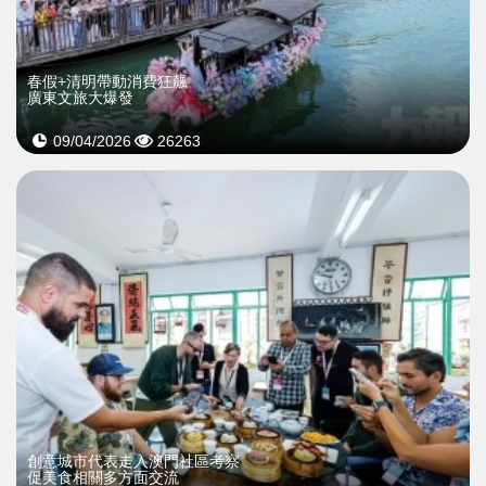
春假+清明帶動消費狂飆
廣東文旅大爆發
09/04/2026
26263
​創意城市代表走入澳門社區考察
促美食相關多方面交流