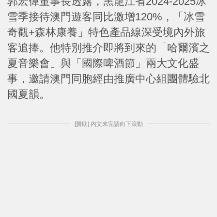
郭宏偉董事長透露，黑龍江省2024-2025冰
雪季接待澳門遊客同比激增120%，「冰雪
奇觀+森林康養」特色產品線深受境內外旅
客追捧。他特別推介即將到來的「哈爾濱之
夏音樂會」與「國際啤酒節」兩大文化盛
事，邀請澳門同胞經由推廣中心組團體驗北
國夏韻。
[贊助] 內文未完請向下滾動