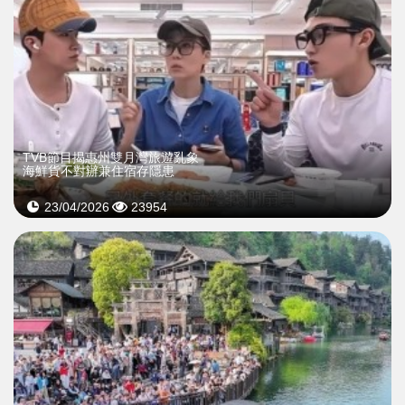
TVB節目揭惠州雙月灣旅遊亂象
海鮮貨不對辦兼住宿存隱患
23/04/2026
23954