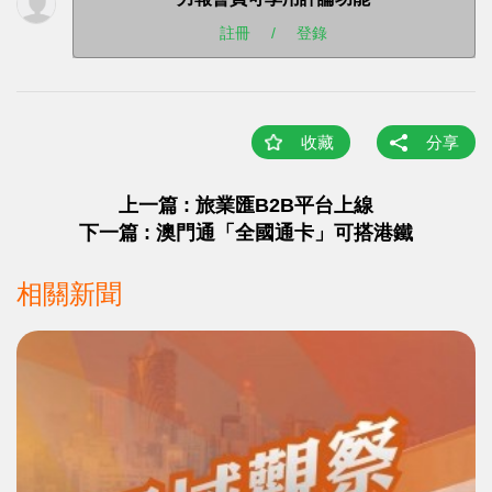
註冊
/
登錄
收藏
分享
上一篇 : 旅業匯B2B平台上線
下一篇 : 澳門通「全國通卡」可搭港鐵
相關新聞