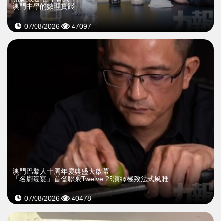
澳門中學的數理實踐
07/08/2026
47097
澳門巴黎人十周年慶典盛大啟幕
「名廚臻宴」首發聯乘Twelve 25演繹極致法式風雅
07/08/2026
40478