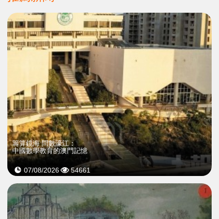
籌算鏡海 問數濠江：
中國數學教育的澳門記憶
07/08/2026
54661