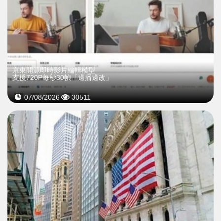
京東開源即時影片編輯模型
支援720P每秒30幀「邊播邊改」
07/08/2026
30511