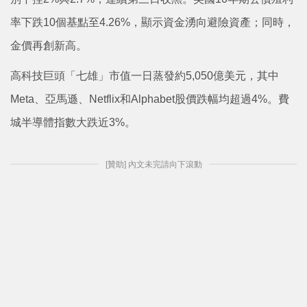
率下跌10個基點至4.26%，顯示資金湧向避險資產；同時，
金價再創新高。
高科技巨頭「七雄」市值一日蒸發約5,050億美元，其中
Meta、亞馬遜、Netflix和Alphabet股價跌幅均超過4%。費
城半導體指數大跌近3%。
[贊助] 內文未完請向下滾動