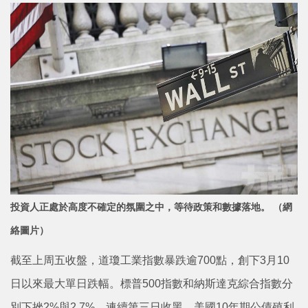
投資人正處於高度不確定的氛圍之中，等待政策和數據落地。 （網
絡圖片）
截至上周五收盤，道瓊工業指數暴跌逾700點，創下3月10
日以來最大單日跌幅。標普500指數和納斯達克綜合指數分
別下挫2%與2.7%，連續第三日收黑。美國10年期公債殖利