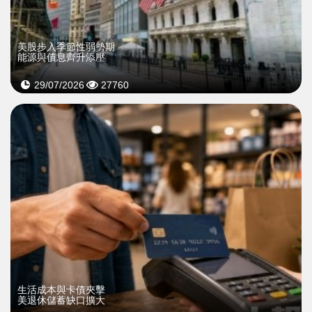
美股步入季節性弱勢期
能源與債息齊升添壓
29/07/2026
27760
生活成本與卡債夾擊
美退休儲蓄缺口擴大