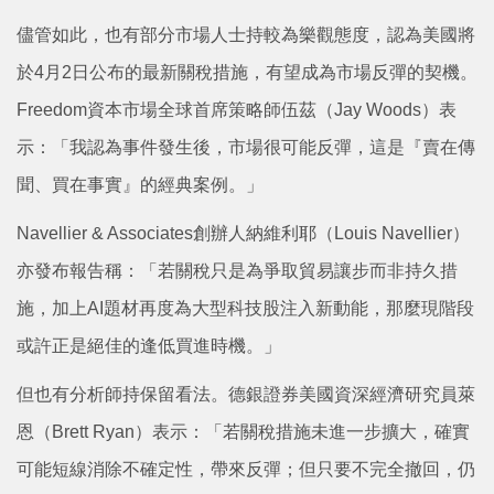
儘管如此，也有部分市場人士持較為樂觀態度，認為美國將
於4月2日公布的最新關稅措施，有望成為市場反彈的契機。
Freedom資本市場全球首席策略師伍茲（Jay Woods）表
示：「我認為事件發生後，市場很可能反彈，這是『賣在傳
聞、買在事實』的經典案例。」
Navellier & Associates創辦人納維利耶（Louis Navellier）
亦發布報告稱：「若關稅只是為爭取貿易讓步而非持久措
施，加上AI題材再度為大型科技股注入新動能，那麼現階段
或許正是絕佳的逢低買進時機。」
但也有分析師持保留看法。德銀證券美國資深經濟研究員萊
恩（Brett Ryan）表示：「若關稅措施未進一步擴大，確實
可能短線消除不確定性，帶來反彈；但只要不完全撤回，仍