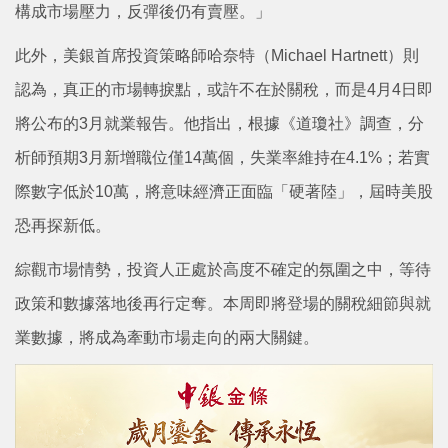
構成市場壓力，反彈後仍有賣壓。」
此外，美銀首席投資策略師哈奈特（Michael Hartnett）則
認為，真正的市場轉捩點，或許不在於關稅，而是4月4日即
將公布的3月就業報告。他指出，根據《道瓊社》調查，分
析師預期3月新增職位僅14萬個，失業率維持在4.1%；若實
際數字低於10萬，將意味經濟正面臨「硬著陸」，屆時美股
恐再探新低。
綜觀市場情勢，投資人正處於高度不確定的氛圍之中，等待
政策和數據落地後再行定奪。本周即將登場的關稅細節與就
業數據，將成為牽動市場走向的兩大關鍵。