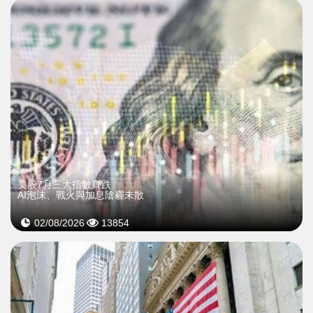
美股7月三大指數齊跌
AI泡沫、戰火與加息陰霾未散
02/08/2026
13854