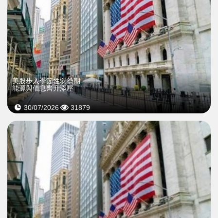
美股步入季節性弱勢期
能源與債息齊升添壓
30/07/2026
31879