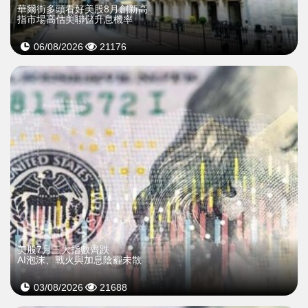
華爾街多頭看好美股8月創新高
指市場高估美聯儲升息機率
06/08/2026
21176
美股7月三大指數齊跌
AI泡沫、戰火與加息陰霾未散
03/08/2026
21688