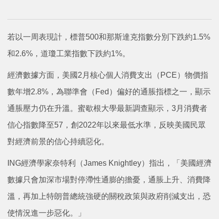
若以一周表現計，標普500和那斯達克指數分別下跌約1.5%
和2.6%，道瓊工業指數下跌約1%。
經濟數據方面，美國2月核心個人消費支出（PCE）物價指
數年增2.8%，為聯準會（Fed）偏好的通脹指標之一，顯示
通脹壓力仍在升溫。蜜歇根大學最新調查顯示，3月消費者
信心指數降至57，創2022年以來最低水準，反映美國民眾
對經濟前景的信心持續惡化。
ING經濟學家奈特利（James Knightley）指出，「美國經濟
數據只會加深市場對停滯性通膨的擔憂，通脹上升、消費降
溫，再加上特朗普總統強硬的關稅政策與政府削減支出，恐
使情況進一步惡化。」