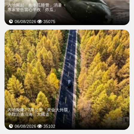
內地興起「抱冬瓜睡覺」消暑
專家警告當心半夜「炸瓜」
06/08/2026
35075
內地擬建2.7萬公里「黃金大外環」
串聯沿邊沿海三大國道
06/08/2026
35102