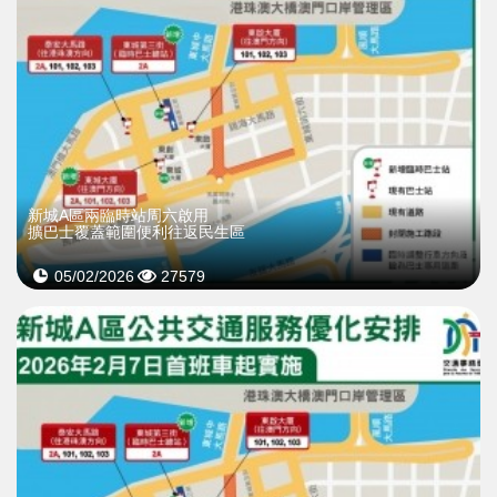
新城A區兩臨時站周六啟用
擴巴士覆蓋範圍便利往返民生區
05/02/2026
27579