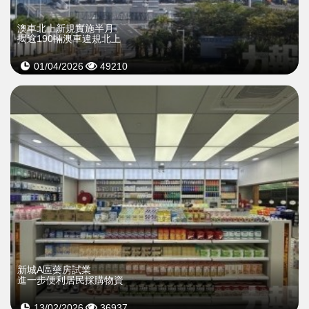
澳車北上新規實施半月
揭逾190輛澳車違規北上
01/04/2026
49210
新城A區藥房試業
進一步便利居民採購物資
13/02/2026
36937