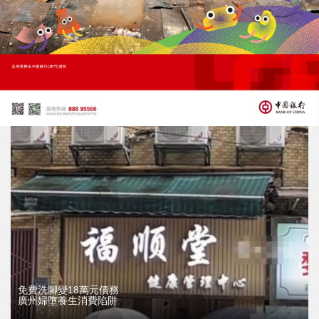
“氟 ” 與牙齒的健康
08/07/2026
8785
免費洗腳變18萬元債務
廣州婦墮養生消費陷阱