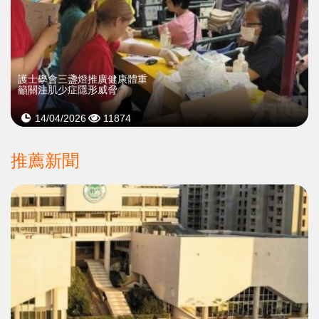
護士學會三盞燈推廣健康體重
籲關注肌少症隱形威脅
14/04/2026
11874
推薦新聞