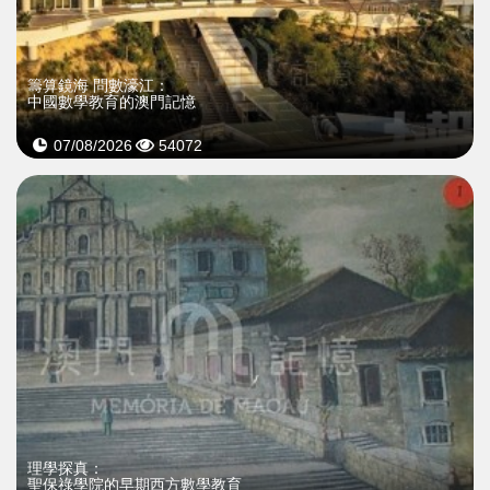
籌算鏡海 問數濠江：
中國數學教育的澳門記憶
07/08/2026
54072
理學探真：
聖保祿學院的早期西方數學教育