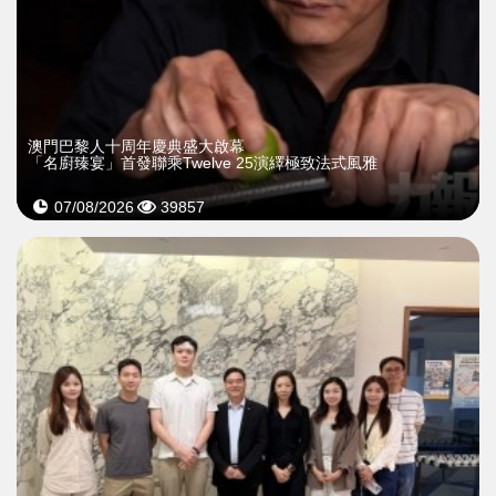
澳門巴黎人十周年慶典盛大啟幕
「名廚臻宴」首發聯乘Twelve 25演繹極致法式風雅
07/08/2026
39857