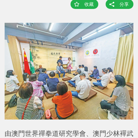
收藏
分享
由澳門世界禪拳道研究學會、澳門少林襌武