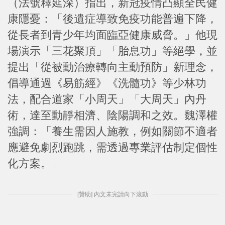
（法號釋延深）指出，新冠疫情凸顯全民健
康隱憂：「後遺症導致免疫功能普遍下降，
從長者到青少年均面臨亞健康威脅。」他現
場演示「三花聚頂」「胎息功」等絕學，並
提出「從被動治療轉向主動預防」新理念，
倡導通過《易筋經》《洗髓功》等少林功
法，配合道家「小周天」「大周天」內丹
術，達至動靜相濟、陰陽調和之效。魏澤權
強調：「養生需因人施教，例如關節不適者
應避免劇烈跑跳，需透過專業評估制定個性
化方案。」
[贊助] 內文未完請向下滾動