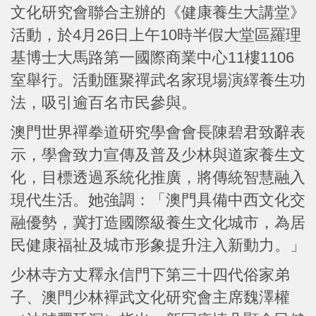
文化研究會聯合主辦的《健康養生大講堂》
活動，於4月26日上午10時半假大堂區羅理
基博士大馬路第一國際商業中心11樓1106
室舉行。活動匯聚禪武名家現場演繹養生功
法，吸引逾百名市民參與。
澳門世界禪拳道研究學會會長陳碧君致辭表
示，學會致力宣傳及普及少林與道家養生文
化，目標透過系統化推廣，將傳統智慧融入
現代生活。她強調：「澳門具備中西文化交
融優勢，冀打造國際級養生文化城市，為居
民健康福祉及城市形象提升注入新動力。」
少林寺方丈釋永信門下第三十四代俗家弟
子、澳門少林襌武文化研究會主席魏澤權