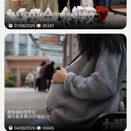
外賣業界倡推食安封口貼 拜會市政署獲積極回應
07/08/2026
35197
產假補貼恆常化
僱主最多獲20日補貼
04/08/2026
30845