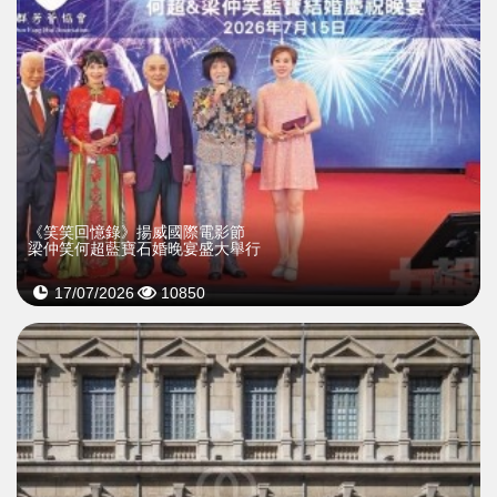
《笑笑回憶錄》揚威國際電影節
梁仲笑何超藍寶石婚晚宴盛大舉行
17/07/2026
10850