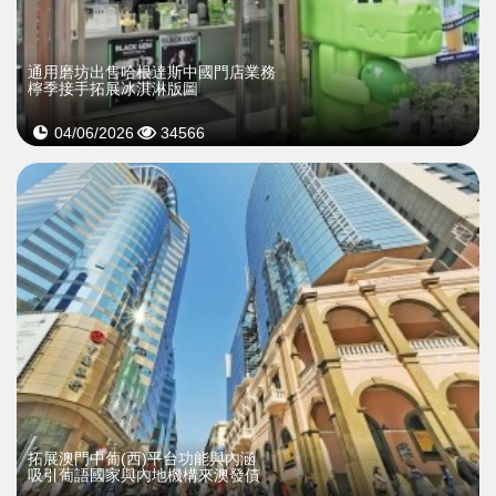
通用磨坊出售哈根達斯中國門店業務
檸季接手拓展冰淇淋版圖
04/06/2026
34566
拓展澳門中葡(西)平台功能與內涵
吸引葡語國家與內地機構來澳發債