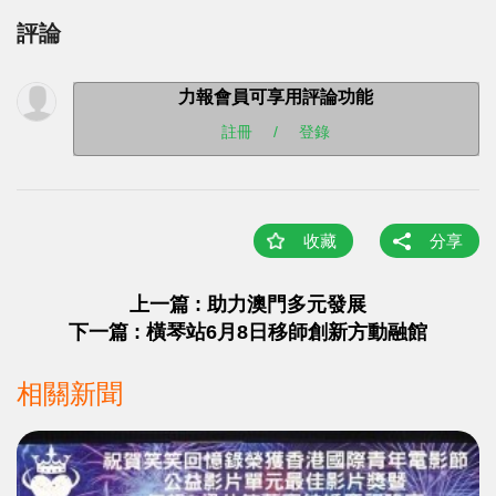
評論
力報會員可享用評論功能
註冊
/
登錄
收藏
分享
上一篇 : 助力澳門多元發展
下一篇 : 橫琴站6月8日移師創新方動融館
相關新聞