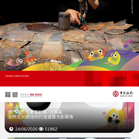
意見籲開放遊艇租賃
拓展灣區遊艇自由行
29/06/2026
11969
>
澳門國際兒童電影展7月揭幕
選映近30部佳作打造盛夏光影聚會
24/06/2026
51862