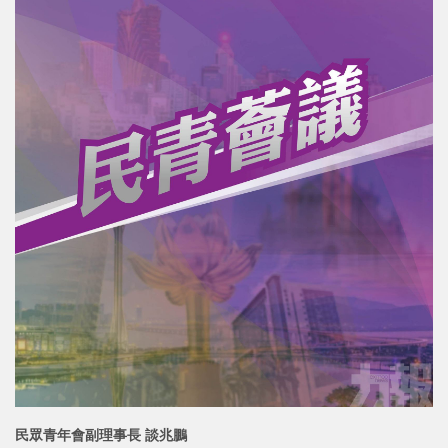
民眾青年會副理事長 談兆鵬