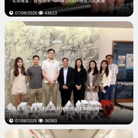
「名廚臻宴」首發聯乘Twelve 25演繹極致法式風雅
07/08/2026
43613
外賣業界倡推食安封口貼 拜會市政署獲積極回應
07/08/2026
36393