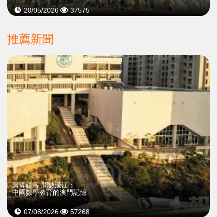
20/05/2026
37575
推薦新聞
籌算鏡海 問數濠江：
中國數學教育的澳門記憶
07/08/2026
57268