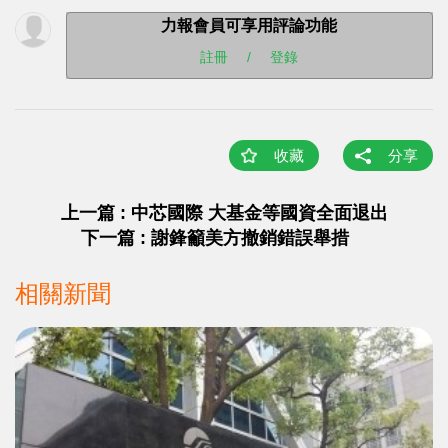
力報會員可享用評論功能
註冊
/
登錄
收藏
分享
上一篇 : 中芯國際 大基金等國資全面退出
下一篇 : 謝鋒籲美方撤銷錯誤舉措
相關新聞