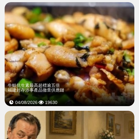
牛蛙抗生素最高超標逾五倍
福建封存涉事產品徹查供應鏈
04/08/2026
19630