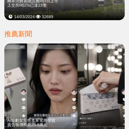
兩單消費基礎設施REITs上市
上交所REITs已達23隻
14/03/2024
32689
推薦新聞
AI短劇女主角進軍電商帶貨
廣告報價高見25.8萬元