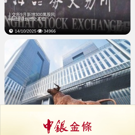
上交所9月新增300萬股民
兩融餘額創歷史高位
14/10/2025
34966
上交所召開座談會
推動高分紅公司估值提升