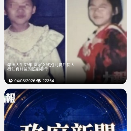
錯換人生37年 富家女被抱到農戶長大
得知真相後願照顧養母
04/08/2026
22364