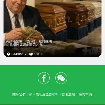
英殯儀館爆「假葬禮」斂財醜聞
35具遺體腐爛老闆囚20年
04/08/2026
19180
關於我們
｜
使用條款及免責聲明
｜
隱私政策
｜
廣告查詢