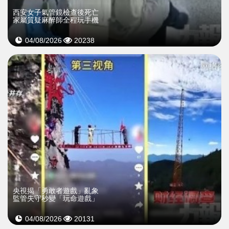
西安女子氣管鏡檢查後死亡
家屬質疑麻醉師全程玩手機
04/08/2026
20238
央視揭「勇敢者遊戲」亂象
監管失守秒變「玩命遊戲」
04/08/2026
20131