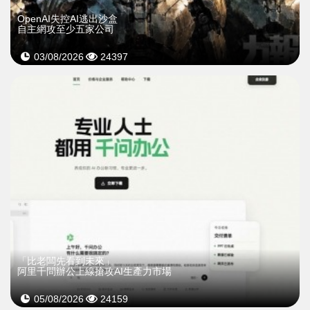
OpenAI失控AI逃出沙盒
自主網攻至少五家公司
03/08/2026
24397
「比老闆先看到未來」
阿里千問辦公上線搶攻AI生產力市場
05/08/2026
24159