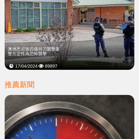
澳洲悉尼致四傷持刀襲擊案
警方定性為恐怖襲擊
17/04/2024
89897
推薦新聞