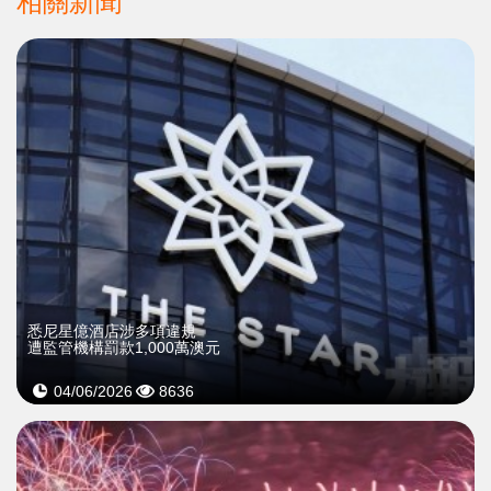
相關新聞
悉尼星億酒店涉多項違規
遭監管機構罰款1,000萬澳元
04/06/2026
8636