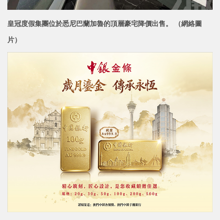
皇冠度假集團位於悉尼巴蘭加魯的頂層豪宅降價出售。 （網絡圖
片）