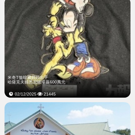
米奇T恤暗藏鏡頭出千
哈薩克夫婦悉尼賭場贏600萬元
02/12/2025
21445