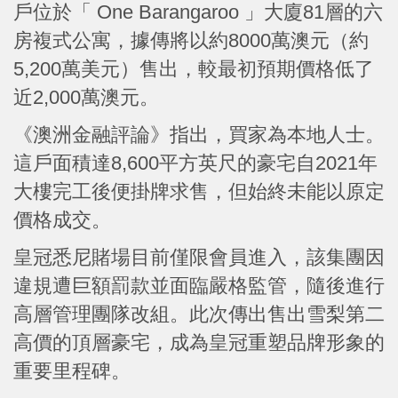
戶位於「 One Barangaroo 」大廈81層的六
房複式公寓，據傳將以約8000萬澳元（約
5,200萬美元）售出，較最初預期價格低了
近2,000萬澳元。
《澳洲金融評論》指出，買家為本地人士。
這戶面積達8,600平方英尺的豪宅自2021年
大樓完工後便掛牌求售，但始終未能以原定
價格成交。
皇冠悉尼賭場目前僅限會員進入，該集團因
違規遭巨額罰款並面臨嚴格監管，隨後進行
高層管理團隊改組。此次傳出售出雪梨第二
高價的頂層豪宅，成為皇冠重塑品牌形象的
重要里程碑。