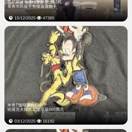
悉尼邦迪海灘槍擊釀至少12死
英勇市民徒手奪槍逼退槍手
15/12/2025
47385
米奇T恤暗藏鏡頭出千
哈薩克夫婦悉尼賭場贏600萬元
03/12/2025
16192