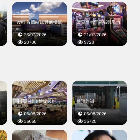
帳戶洗錢
WPT首爾站10月底揭幕
業界憂削弱區域競爭力
23/07/2026
21/07/2026
20706
9728
被截
中國駐韓使館促嚴格規範
採預約制
06/08/2026
06/08/2026
36665
35725