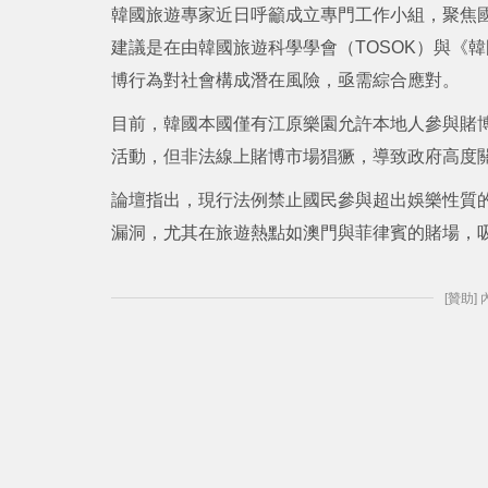
韓國旅遊專家近日呼籲成立專門工作小組，聚焦
建議是在由韓國旅遊科學學會（TOSOK）與《
博行為對社會構成潛在風險，亟需綜合應對。
目前，韓國本國僅有江原樂園允許本地人參與賭
活動，但非法線上賭博市場猖獗，導致政府高度
論壇指出，現行法例禁止國民參與超出娛樂性質
漏洞，尤其在旅遊熱點如澳門與菲律賓的賭場，
[贊助