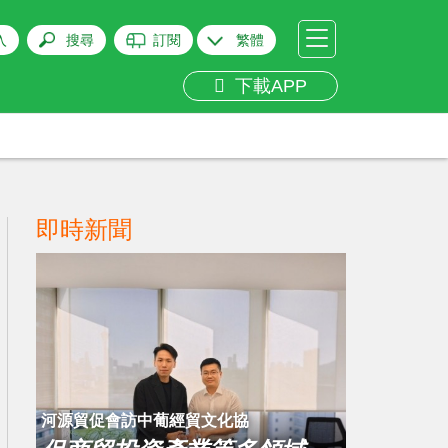
入
搜尋
訂閱
繁體
下載APP
即時新聞
​河源貿促會訪中葡經貿文化協