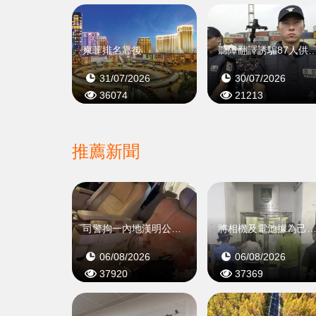
柬菲排名靠後
聽障翻譯誘騙87人供
31/07/2026
30/07/2026
36074
21213
推薦新聞
司警拘一內地漢明公布案情
將相機及電池據為己有再入境
06/08/2026
06/08/2026
37920
37369