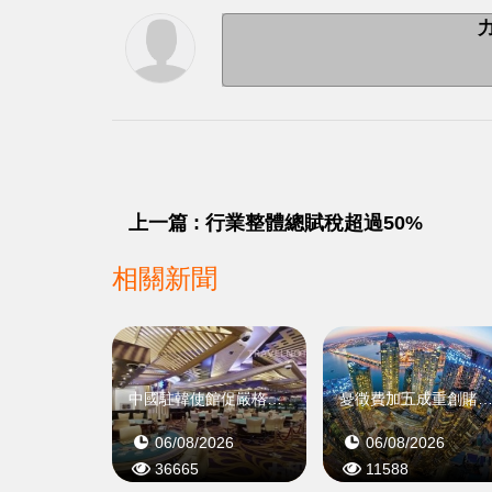
上一篇 : 行業整體總賦稅超過50%
相關新聞
中國駐韓使館促嚴格規範
憂徵費加五成重創賭場盈
06/08/2026
06/08/2026
36665
11588