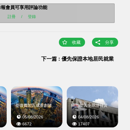
力報會員可享用評論功能
註冊
/
登錄
收藏
分享
下一篇 : 優先保證本地居民就業
利
憂徵費加五成重創賭場盈利
轉向加入全球增持黃金潮
05/08/2026
04/08/2026
6672
17407