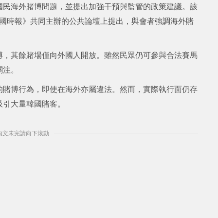
國民海外賭博問題，並提出加強干預與監管的政策建議。該
韓國時報》共同主辦的公共論壇上提出，與會者強調海外賭
博，其餘賭場僅向外國人開放。雖然民眾仍可參與合法賽馬
關注。
的賭博行為，即使在海外亦屬違法。然而，實際執行面仍存
吸引大量韓國賭客。
] 內文未完請向下滾動