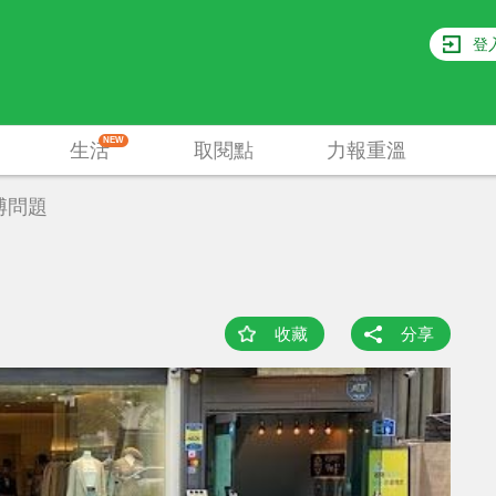
登
NEW
生活
取閱點
力報重溫
博問題
收藏
分享