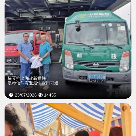
橫琴推出郵政新措施
澳琴信件寄遞最快翌日可達
23/07/2026
14455