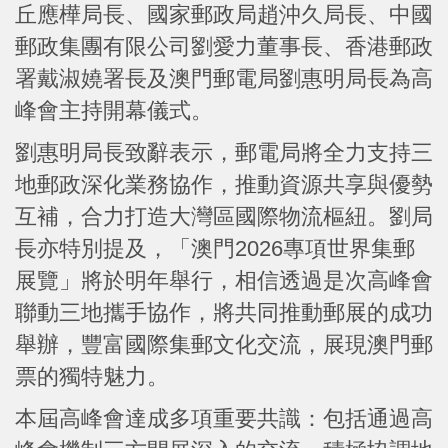
丘應樺局長、國家郵政局趙沖久局長、中國
郵政集團有限公司劉愛力董事長、香港郵政
署戴淑嬈署長及澳門郵電局劉惠明局長為高
峰會主持開幕儀式。
劉惠明局長致辭表示，郵電局將全力支持三
地郵政深化業務協作，推動資源共享與優勢
互補，合力打造大灣區國際物流樞紐。劉局
長亦特別提及，「澳門2026專項世界集郵
展覽」將於明年舉行，相信透過是次高峰會
聯動三地攜手協作，將共同推動郵展的成功
舉辦，豐富國際集郵文化交流，展現澳門郵
票的獨特魅力。
本屆高峰會達成多項重要共識：包括通過高