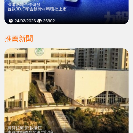
深港兩地合作研發
首款3D打印含鎂骨材料獲批上市
24/02/2026
26902
推薦新聞
籌算鏡海 問數濠江：
中國數學教育的澳門記憶