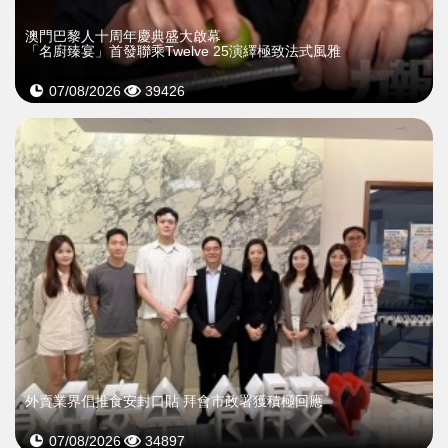
澳門巴黎人十周年慶典盛大啟幕
「名廚臻宴」首發聯乘Twelve 25演繹極致法式風雅
07/08/2026
39426
外賣業界倡推食安封口貼 拜會市政署獲積極回應
07/08/2026
34897