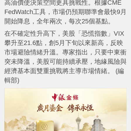
高油價使決策空間更具挑戰性。根據CME
FedWatch工具，市場仍預期聯準會最快9月
開始降息，全年兩次，每次25個基點。
在不確定性升高下，美股「恐慌指數」VIX
攀升至21.6點，創5月下旬以來新高，反映
市場避險情緒升溫。專家指出，只要中東衝
突未降溫，美股可能持續承壓，地緣風險與
經濟基本面雙重挑戰將主導市場情緒。 (編
輯部)