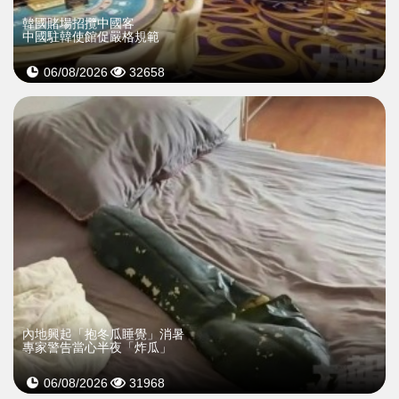
韓國賭場招攬中國客
中國駐韓使館促嚴格規範
06/08/2026
32658
內地興起「抱冬瓜睡覺」消暑
專家警告當心半夜「炸瓜」
06/08/2026
31968