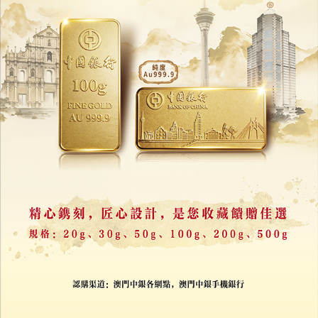
06/08/2026
21165
美股7月三大指數齊跌
AI泡沫、戰火與加息陰霾未散
03/08/2026
21688