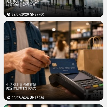
美股步入季節性弱勢期
能源與債息齊升添壓
29/07/2026
27760
生活成本與卡債夾擊
美退休儲蓄缺口擴大
22/07/2026
15939