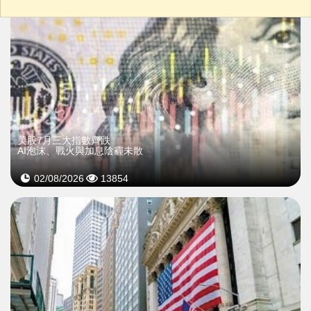
美股7月三大指數齊跌
AI泡沫、戰火與加息陰霾未散
02/08/2026
13854