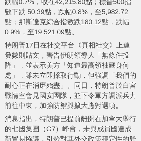
跌幅0.7%，收在42,215.80點；標普500指
數下跌 50.39點，跌幅0.8%，至5,982.72
點；那斯達克綜合指數跌180.12點，跌幅
0.9%，至19,521.09點。
特朗普17日在社交平台《真相社交》上連
發數則貼文，警告伊朗領導人「無條件投
降」，並表示美方「知道最高領袖藏身何
處」，雖未立即採取行動，但強調「我們的
耐心正在消磨殆盡」。同日，特朗普於白宮
戰情室會見國安團隊，並下令軍方調派兵力
前往中東，加強防禦與擴大應對選項。
消息指出，特朗普已提前離開在加拿大舉行
的七國集團（G7）峰會，未與成員國達成
新貿易協議，引發對其外交政策穩定性的疑