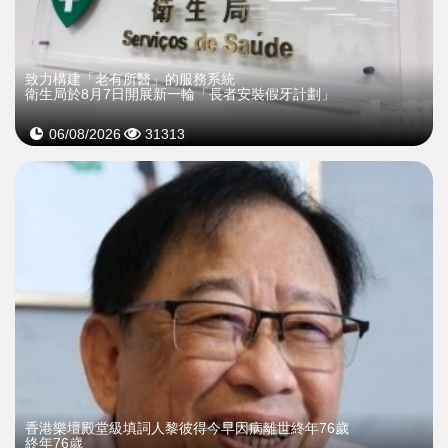
致力構建「老有所醫」的服務系統
衛生局於8月7日開展新一輪「長者安裝假牙計劃」
06/08/2026
31313
​香港樂壇殿堂級填詞人黎彼得今早因病離世終年76歲
終年76歲