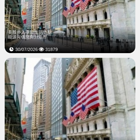
美股步入季節性弱勢期
能源與債息齊升添壓
30/07/2026
31879