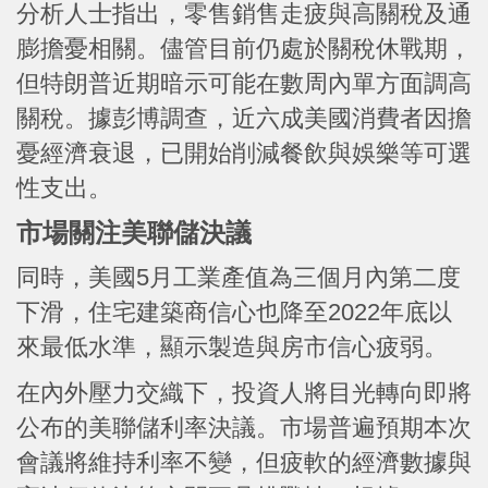
分析人士指出，零售銷售走疲與高關稅及通
膨擔憂相關。儘管目前仍處於關稅休戰期，
但特朗普近期暗示可能在數周內單方面調高
關稅。據彭博調查，近六成美國消費者因擔
憂經濟衰退，已開始削減餐飲與娛樂等可選
性支出。
市場關注美聯儲決議
同時，美國5月工業產值為三個月內第二度
下滑，住宅建築商信心也降至2022年底以
來最低水準，顯示製造與房市信心疲弱。
在內外壓力交織下，投資人將目光轉向即將
公布的美聯儲利率決議。市場普遍預期本次
會議將維持利率不變，但疲軟的經濟數據與