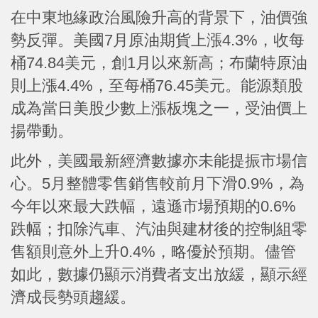
在中東地緣政治風險升高的背景下，油價強
勢反彈。美國7月原油期貨上漲4.3%，收每
桶74.84美元，創1月以來新高；布蘭特原油
則上漲4.4%，至每桶76.45美元。能源類股
成為當日美股少數上漲板塊之一，受油價上
揚帶動。
此外，美國最新經濟數據亦未能提振市場信
心。5月整體零售銷售較前月下滑0.9%，為
今年以來最大跌幅，遠遜市場預期的0.6%
跌幅；扣除汽車、汽油與建材後的控制組零
售額則意外上升0.4%，略優於預期。儘管
如此，數據仍顯示消費者支出放緩，顯示經
濟成長勢頭趨緩。