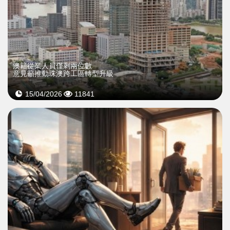
澳籍從業人員僅剩兩位數
意見籲推動珠澳跨工區轉型升級
15/04/2026
11841