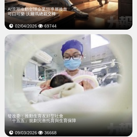
AI浪潮推動全球企業領導層換血
可口可樂 沃爾瑪總裁交棒
02/04/2026
69744
發改委：推動生育友好型社會
「十五五」規劃完善托育與生育保障
09/03/2026
36668