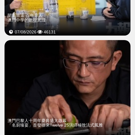
開新致遠 百年育人：
澳門中學的數理實踐
07/08/2026
46131
澳門巴黎人十周年慶典盛大啟幕
「名廚臻宴」首發聯乘Twelve 25演繹極致法式風雅