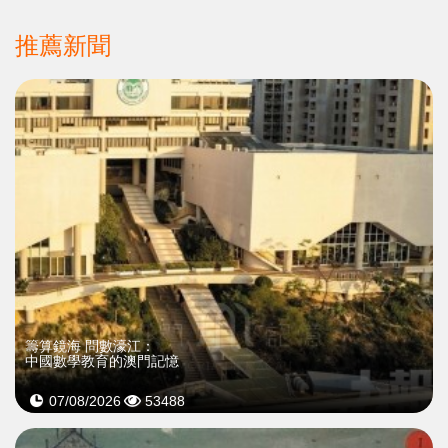
推薦新聞
籌算鏡海 問數濠江：
中國數學教育的澳門記憶
07/08/2026
53488