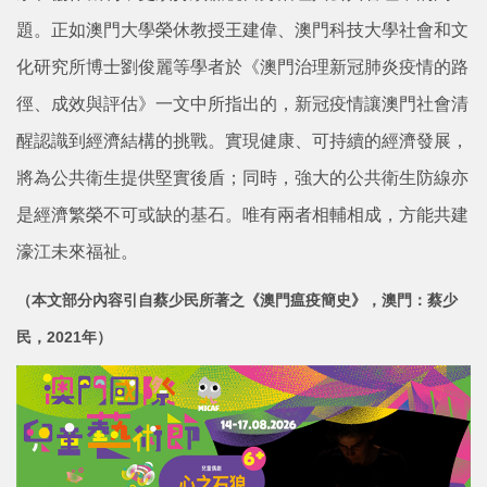
題。正如澳門大學榮休教授王建偉、澳門科技大學社會和文
化研究所博士劉俊麗等學者於《澳門治理新冠肺炎疫情的路
徑、成效與評估》一文中所指出的，新冠疫情讓澳門社會清
醒認識到經濟結構的挑戰。實現健康、可持續的經濟發展，
將為公共衛生提供堅實後盾；同時，強大的公共衛生防線亦
是經濟繁榮不可或缺的基石。唯有兩者相輔相成，方能共建
濠江未來福祉。
（本文部分內容引自蔡少民所著之《澳門瘟疫簡史》，澳門：蔡少
民，2021年）