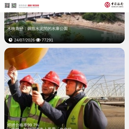
水映青巒：鋼筋水泥間的水庫公園
24/07/2026
77291
焊縫合格率99.7%