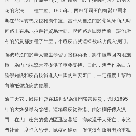
對，然而澳門作為中西交流的前沿，較早接觸到西方防治天
花的方法——種牛痘。1805年，西班牙國王的御醫巴爾米
斯在菲律賓馬尼拉推廣牛痘。當時來自澳門的葡萄牙商人啤
道路正在馬尼拉進行貿易活動。啤道路返回澳門前，讓他所
有的船員都接種了牛痘，牛痘疫苗就這樣被成功傳入澳門。
而彼時澳門的華人醫生學習了接種術後，將牛痘帶回內地施
種，為內地抗擊天花提供了重要支持。自此，澳門作為西方
醫學知識和疫苗技術進入中國的重要窗口，一定程度上幫助
內地抵禦疫病的侵襲。
除了天花，鼠疫也曾在19世紀為澳門帶來疫災，尤以1895
年的大爆發最為慘烈。這場瘟疫從香港、由沙欄仔傳入澳
門，在人口密集的舊城區迅速蔓延，導致過千人死亡，令澳
門社會一度陷入恐慌。鼠疫的肆虐，促使澳葡政府開始重視