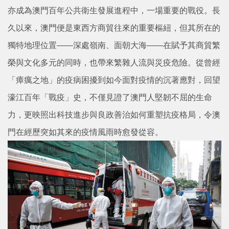
亦成為澳門百年公共衛生發展進程中，一場重要的戰役。長
久以來，澳門便是東西方商貿往來的重要樞紐，但其所在的
獨特地理位置——深處嶺南、面朝大海——在賦予其商貿繁
榮與文化多元的同時，也帶來繁雜人流與災疫危險。從曾經
「瘴癘之地」的疫病困擾到如今面對疫情的沉著應對，回望
濠江百年「戰疫」史，不僅見證了澳門人堅韌不屈的生命
力，更映照出科技進步與良政善治如何重塑抗疫格局，令澳
門在經歷突如其來的疫情風雨時愈發從容。