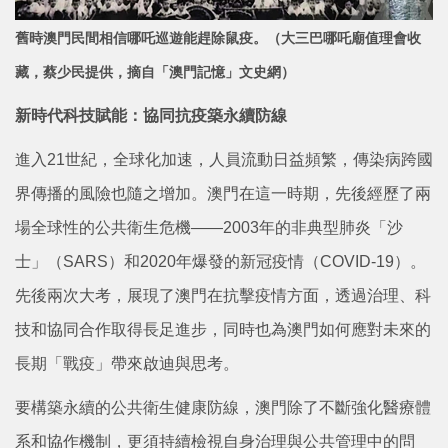
舊時澳門民間相信哪吒巡遊能趕除鼠疫。（大三巴哪吒廟值理會收
藏，蔡少民提供，摘自「澳門記憶」文史網）
新時代科技賦能：協同抗疫築永續防線
進入21世紀，全球化加速，人員流動日益頻繁，傳染病跨國
界傳播的風險也隨之增加。澳門在這一時期，先後經歷了兩
場全球性的公共衛生危機——2003年的非典型肺炎「沙
士」（SARS）和2020年爆發的新冠疫情（COVID-19）。
先後兩次大考，展現了澳門在抗擊疫情方面，透過治理、科
技和協同合作取得長足進步，同時也為澳門如何應對未來的
長期「戰疫」帶來啟迪與思考。
要構築永續的公共衛生健康防線，澳門除了不斷強化醫療體
系和協作機制，更須持續檢視自身治理與公共管理中的問