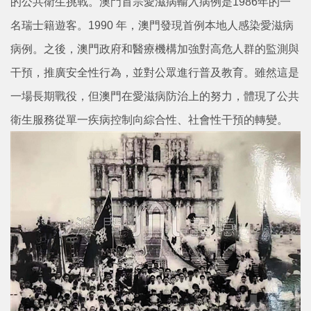
的公共衛生挑戰。澳門首宗愛滋病輸入病例是1986年的一
名瑞士籍遊客。1990 年，澳門發現首例本地人感染愛滋病
病例。之後，澳門政府和醫療機構加強對高危人群的監測與
干預，推廣安全性行為，並對公眾進行普及教育。雖然這是
一場長期戰役，但澳門在愛滋病防治上的努力，體現了公共
衛生服務從單一疾病控制向綜合性、社會性干預的轉變。