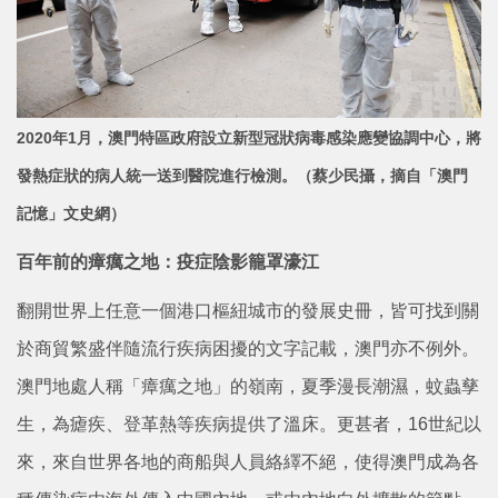
2020年1月，澳門特區政府設立新型冠狀病毒感染應變協調中心，將
發熱症狀的病人統一送到醫院進行檢測。（蔡少民攝，摘自「澳門
記憶」文史網）
百年前的瘴癘之地：疫症陰影籠罩濠江
翻開世界上任意一個港口樞紐城市的發展史冊，皆可找到關
於商貿繁盛伴隨流行疾病困擾的文字記載，澳門亦不例外。
澳門地處人稱「瘴癘之地」的嶺南，夏季漫長潮濕，蚊蟲孳
生，為瘧疾、登革熱等疾病提供了溫床。更甚者，16世紀以
來，來自世界各地的商船與人員絡繹不絕，使得澳門成為各