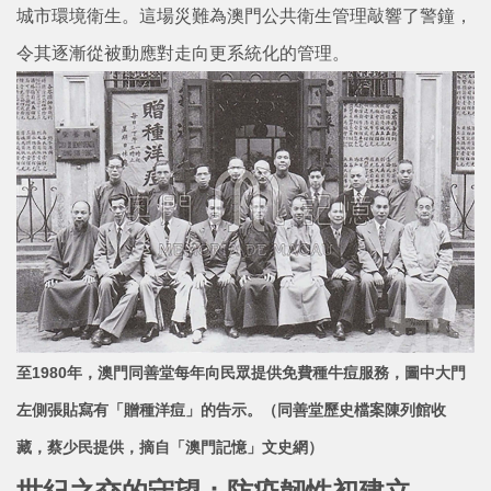
城市環境衛生。這場災難為澳門公共衛生管理敲響了警鐘，
令其逐漸從被動應對走向更系統化的管理。
至1980年，澳門同善堂每年向民眾提供免費種牛痘服務，圖中大門
左側張貼寫有「贈種洋痘」的告示。
（同善堂歷史檔案陳列館收
藏，蔡少民提供，摘自「澳門記憶」文史網）