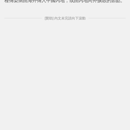
種傳染病由海外傳入中國內地，或由內地向外擴散的節點。
[贊助] 內文未完請向下滾動