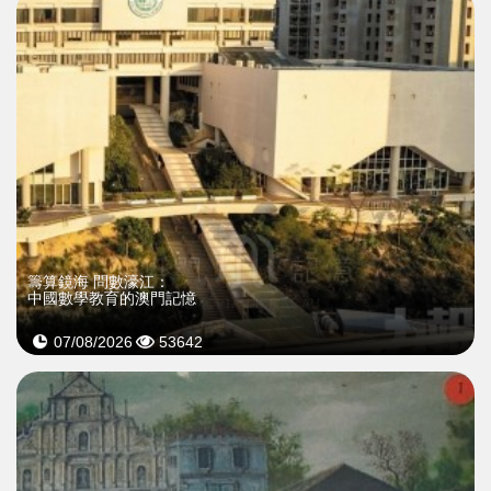
籌算鏡海 問數濠江：
中國數學教育的澳門記憶
07/08/2026
53642