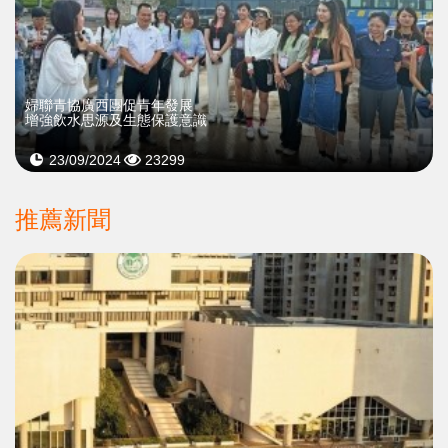
婦聯青協廣西團促青年發展
增強飲水思源及生態保護意識
23/09/2024
23299
推薦新聞