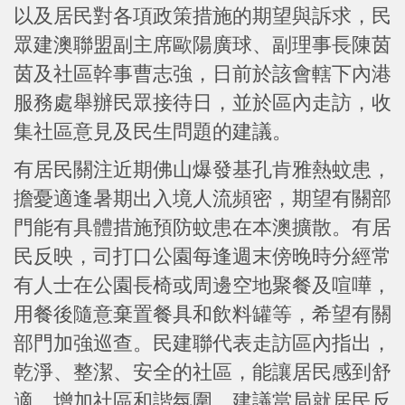
以及居民對各項政策措施的期望與訴求，民
眾建澳聯盟副主席歐陽廣球、副理事長陳茵
茵及社區幹事曹志強，日前於該會轄下內港
服務處舉辦民眾接待日，並於區內走訪，收
集社區意見及民生問題的建議。
有居民關注近期佛山爆發基孔肯雅熱蚊患，
擔憂適逢暑期出入境人流頻密，期望有關部
門能有具體措施預防蚊患在本澳擴散。有居
民反映，司打口公園每逢週末傍晚時分經常
有人士在公園長椅或周邊空地聚餐及喧嘩，
用餐後隨意棄置餐具和飲料罐等，希望有關
部門加強巡查。民建聯代表走訪區內指出，
乾淨、整潔、安全的社區，能讓居民感到舒
適，增加社區和諧氛圍。建議當局就居民反