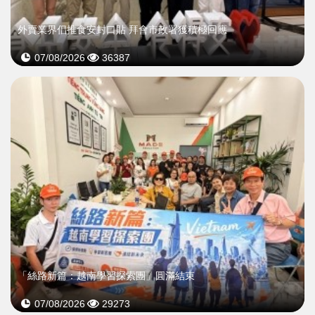
外賣業界倡推食安封口貼 拜會市政署獲積極回應
07/08/2026
36387
「絲路新篇：越南學習探索團」圓滿結束
07/08/2026
29273