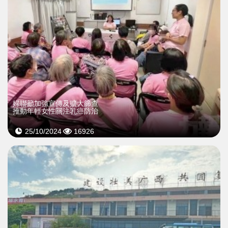
婦聯籲加強宣傳及擴大篩查
推動年輕女性關注乳癌防治
25/10/2024
16926