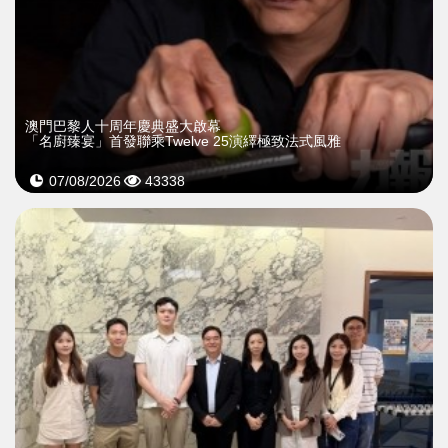
澳門巴黎人十周年慶典盛大啟幕
「名廚臻宴」首發聯乘Twelve 25演繹極致法式風雅
07/08/2026
43338