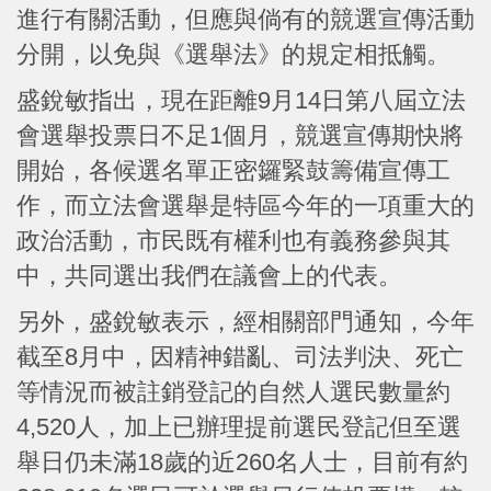
進行有關活動，但應與倘有的競選宣傳活動
分開，以免與《選舉法》的規定相抵觸。
盛銳敏指出，現在距離9月14日第八屆立法
會選舉投票日不足1個月，競選宣傳期快將
開始，各候選名單正密鑼緊鼓籌備宣傳工
作，而立法會選舉是特區今年的一項重大的
政治活動，市民既有權利也有義務參與其
中，共同選出我們在議會上的代表。
另外，盛銳敏表示，經相關部門通知，今年
截至8月中，因精神錯亂、司法判決、死亡
等情況而被註銷登記的自然人選民數量約
4,520人，加上已辦理提前選民登記但至選
舉日仍未滿18歲的近260名人士，目前有約