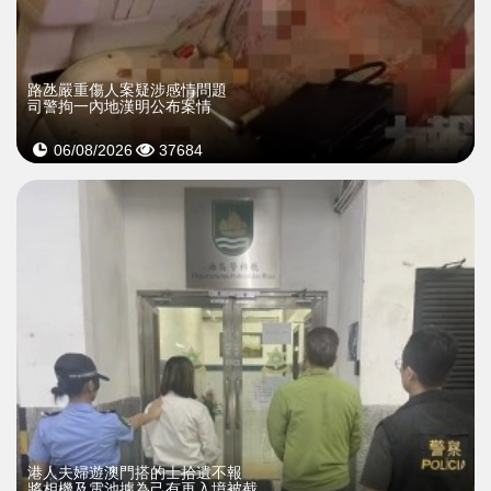
​路氹嚴重傷人案疑涉感情問題
司警拘一內地漢明公布案情
06/08/2026
37684
​港人夫婦遊澳門搭的士拾遺不報
將相機及電池據為己有再入境被截