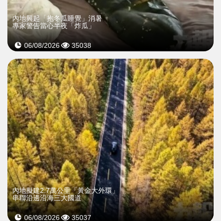
內地興起「抱冬瓜睡覺」消暑
專家警告當心半夜「炸瓜」
06/08/2026
35038
內地擬建2.7萬公里「黃金大外環」
串聯沿邊沿海三大國道
06/08/2026
35037