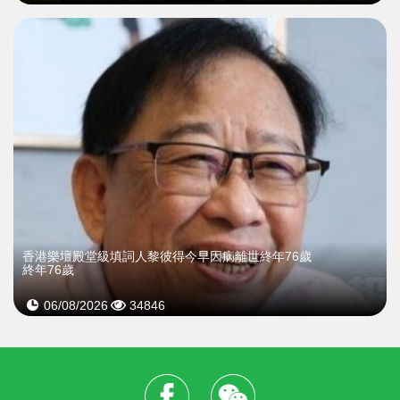
​香港樂壇殿堂級填詞人黎彼得今早因病離世終年76歲
終年76歲
06/08/2026
34846