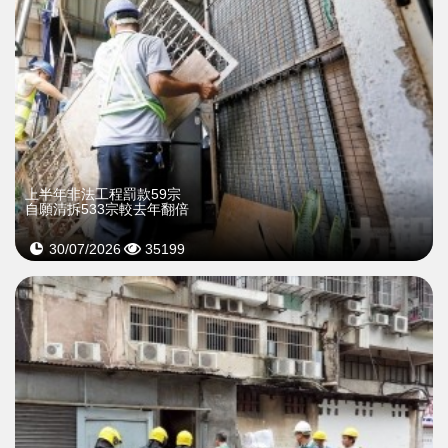
上半年非法工程罰款59宗
自願清拆533宗較去年翻倍
30/07/2026
35199