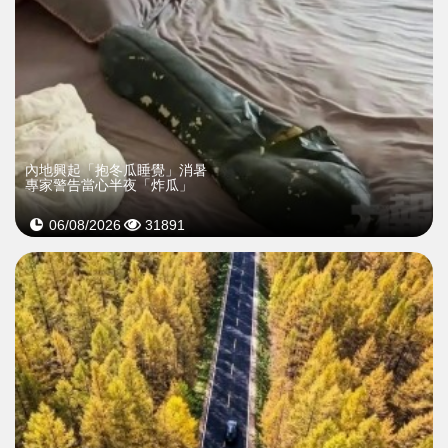
內地興起「抱冬瓜睡覺」消暑
專家警告當心半夜「炸瓜」
06/08/2026
31891