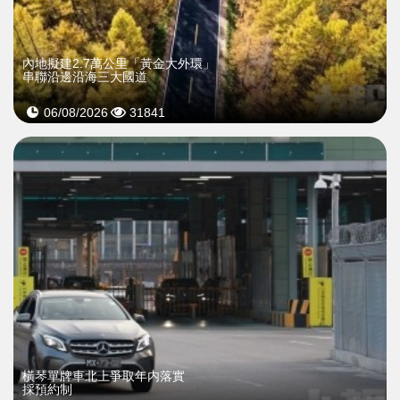
內地擬建2.7萬公里「黃金大外環」
串聯沿邊沿海三大國道
06/08/2026
31841
橫琴單牌車北上爭取年内落實
採預約制