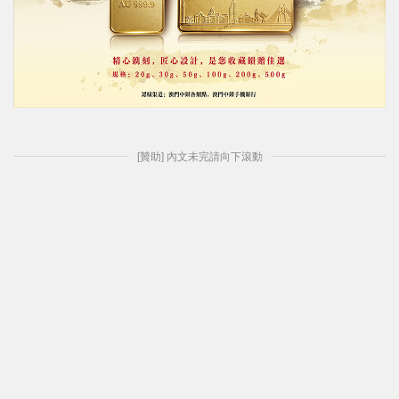
[贊助] 內文未完請向下滾動