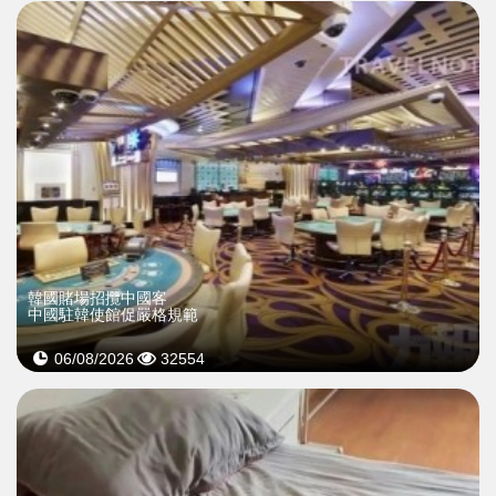
韓國賭場招攬中國客
中國駐韓使館促嚴格規範
06/08/2026
32554