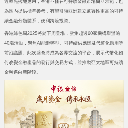
過率先落地應用，香港不僅在可持續金融市場樹立示範，也
為區內提供標準參考，有望引領亞洲建立兼容性更高的可持
續金融分類體系，便利跨境投資。
香港綠色周2025將於下周登場，雲集超過60家機構舉辦逾
40場活動，聚焦AI能源轉型、可持續供應鏈及代幣化應用等
前沿議題。此次盛會將成為各界交流的平台，展示代幣化如
何改變金融產品的發行與交易方式，並推動亞太地區可持續
金融邁向新階段。