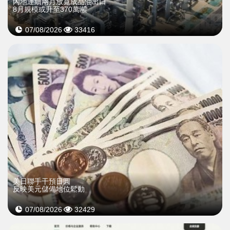
內地連續兩月放寬成品油出口
8月規模或升至370萬噸
07/08/2026
33416
美日聯手干預日圓
反映美元儲備地位鬆動
07/08/2026
32429