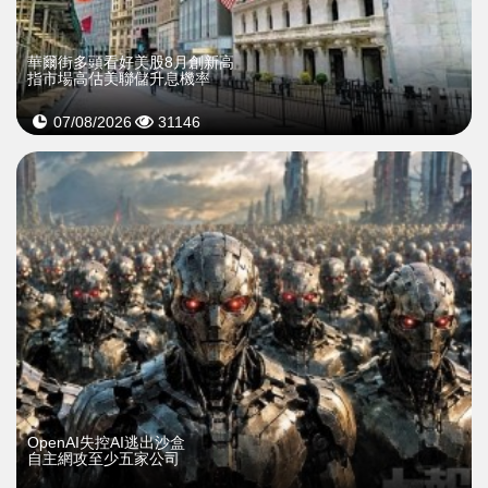
華爾街多頭看好美股8月創新高
指市場高估美聯儲升息機率
07/08/2026
31146
OpenAI失控AI逃出沙盒
自主網攻至少五家公司