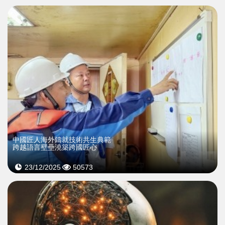
中國匠人海外鑄就技術共生典範
跨越語言壁壘澆築跨國匠心
23/12/2025
50573