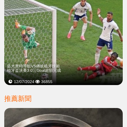
藍光實時導航VS傳統植牙技術
植牙盃決賽3:0三Goal超額完成
12/07/2024
36855
推薦新聞