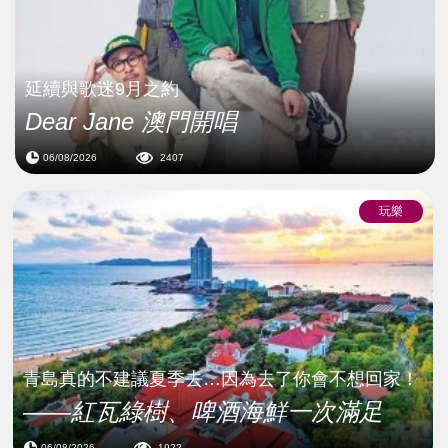
延續與歌迷9月之約
Dear Jane 澳門開唱
06/08/2026
2407
玩樂
青島真的不建議夏季去…因為去了你會不想回家！
——紅瓦綠樹、啤酒海鮮一次滿足
06/08/2026
1922