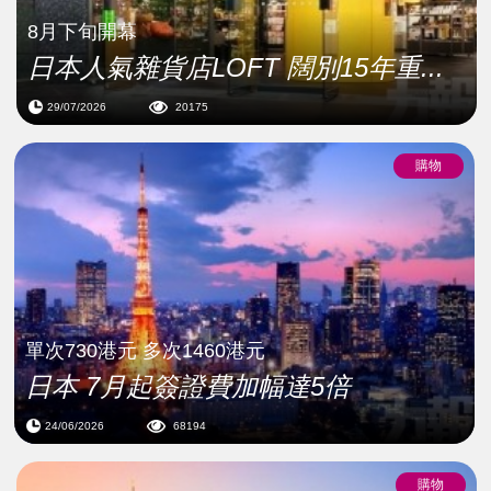
8月下旬開幕
日本人氣雜貨店LOFT 闊別15年重...
29/07/2026
20175
購物
單次730港元 多次1460港元
日本 7月起簽證費加幅達5倍
24/06/2026
68194
購物