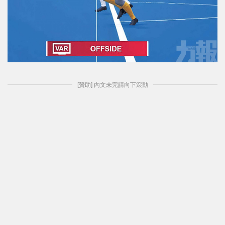
[贊助] 內文未完請向下滾動