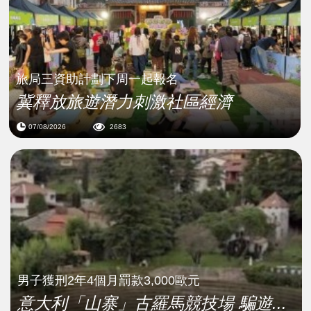
旅局三資助計劃下周一起報名
冀釋放旅遊潛力刺激社區經濟
07/08/2026
2683
男子獲刑2年4個月罰款3,000歐元
意大利「山寨」古羅馬競技場 騙遊...