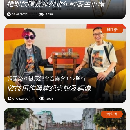
推即飲陳皮系列攻年輕養生市場
07/08/2026
1656
潮生活
張國榮70誕辰紀念音樂會9.12舉行
收益用作興建紀念館及銅像
07/08/2026
1693
潮生活