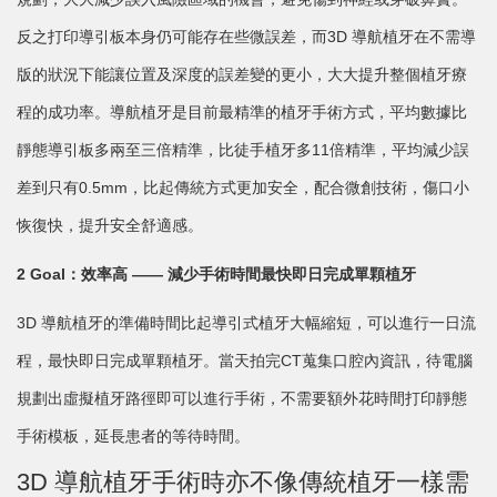
反之打印導引板本身仍可能存在些微誤差，而3D 導航植牙在不需導
版的狀況下能讓位置及深度的誤差變的更小，大大提升整個植牙療
程的成功率。導航植牙是目前最精準的植牙手術方式，平均數據比
靜態導引板多兩至三倍精準，比徒手植牙多11倍精準，平均減少誤
差到只有0.5mm，比起傳統方式更加安全，配合微創技術，傷口小
恢復快，提升安全舒適感。
2 Goal：效率高 —— 減少手術時間最快即日完成單顆植牙
3D 導航植牙的準備時間比起導引式植牙大幅縮短，可以進行一日流
程，最快即日完成單顆植牙。當天拍完CT蒐集口腔內資訊，待電腦
規劃出虛擬植牙路徑即可以進行手術，不需要額外花時間打印靜態
手術模板，延長患者的等待時間。
3D 導航植牙手術時亦不像傳統植牙一樣需