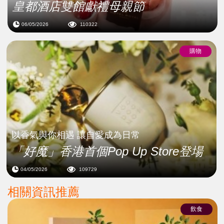
皇都酒店雙館獻禮母親節
06/05/2026
110322
購物
以香氣與你相遇 讓自愛成為日常
「好魔」香港首個Pop Up Store登場
04/05/2026
109729
相關資訊推薦
飲食