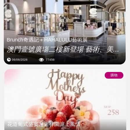
Brunch奇遇記＋HAHALULU藝術展
澳門壹號廣塲二樓新登場 藝術、美...
06/06/2026
77456
購物
花道葡式盛宴邂逅梓園滬上風情