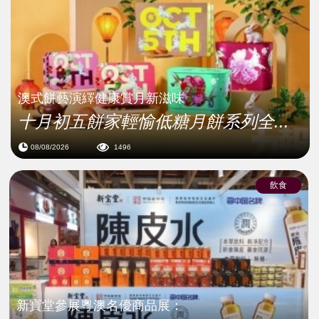
澳式餅藝演繹健康賞月新滋味
十月初五餅家輕愉低糖月餅系列全...
08/08/2026
1496
飲食
新寶堂參展粵澳名優商品展：