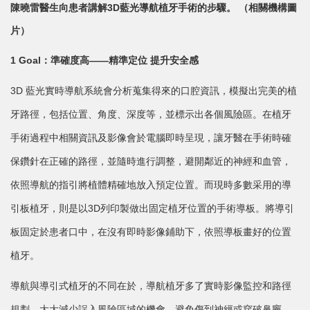
陳曉雷醫生向患者講解3D藍光導航植牙手術的步驟。 （相關機構圖
片）
1 Goal：準確度高——精準定位 提升安全感
3D 藍光實時導航系統會分析蒐集得來的口腔資訊，模擬出完美的植
牙路徑，包括位置、角度、深度等，並標示出各個風險區。在植牙
手術過程中相關資訊及影像會於電腦即時呈現，讓牙醫在手術時確
保鑽針在正確的路徑，並隨時進行調整，避開鄰近的神經和血管，
依照導航的指引將植體精確地放入預定位置。而現時多數采用的導
引板植牙，則是以3D列印製做出固定植牙位置的手術導板。將導引
板固定於患者口中，在沒有即時影像鋪助下，依照導板畫好的位置
植牙。
導航與導引式植牙的不同在於，導航植牙多了實時影像監控和路徑
規劃，大大減少誤入風險區域的機會，避免傷到神經或穿破鼻竇。