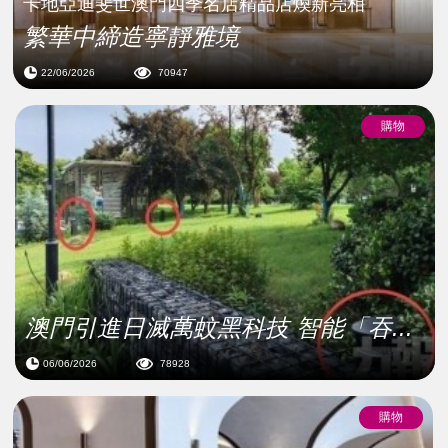
卡地亞迪斐世澳⾨四季名店精品店煥新亮相
繁華中締造寧靜雅境
22/06/2026
70947
購物
澳門引進日滅萬蚊黑科技 智能「吞...
06/06/2026
78928
購物