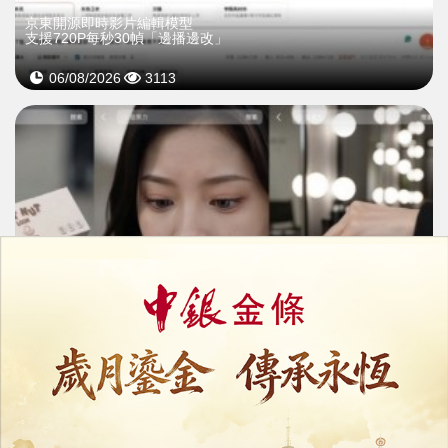
京東開源即時影片編輯模型
支援720P每秒30幀「邊播邊改」
06/08/2026
3113
AI短劇女主角進軍電商帶貨
廣告報價高見25.8萬元
05/08/2026
20527