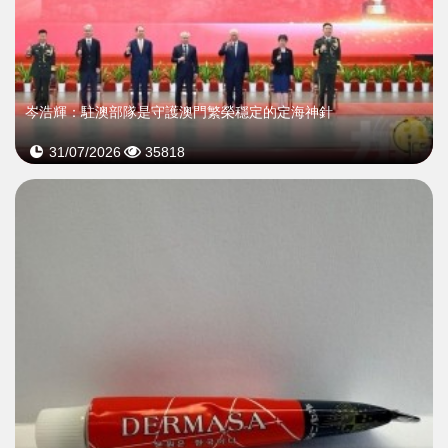
岑浩輝：駐澳部隊是守護澳門繁榮穩定的定海神針
31/07/2026
35818