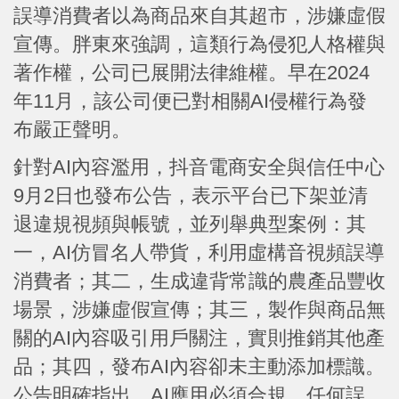
誤導消費者以為商品來自其超市，涉嫌虛假
宣傳。胖東來強調，這類行為侵犯人格權與
著作權，公司已展開法律維權。早在2024
年11月，該公司便已對相關AI侵權行為發
布嚴正聲明。
針對AI內容濫用，抖音電商安全與信任中心
9月2日也發布公告，表示平台已下架並清
退違規視頻與帳號，並列舉典型案例：其
一，AI仿冒名人帶貨，利用虛構音視頻誤導
消費者；其二，生成違背常識的農產品豐收
場景，涉嫌虛假宣傳；其三，製作與商品無
關的AI內容吸引用戶關注，實則推銷其他產
品；其四，發布AI內容卻未主動添加標識。
公告明確指出，AI應用必須合規，任何誤