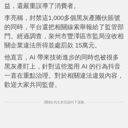
益，還嚴重誤導了消費者。
李亮稱，封禁這1,000多個黑灰產團伙賬號
的同時，平台還把相關線索舉報給了監管部
門。經過調查，泉州市豐澤區市監局沒收相
關企業違法所得並處罰款 15萬元。
他直言，AI 帶來技術進步的同時也被很多
黑灰產盯上，針對這些濫用 AI 的行為抖音
一直在重點治理。對於相關違法違規內容，
歡迎大家共同監督。
[贊助] 內文未完請向下滾動