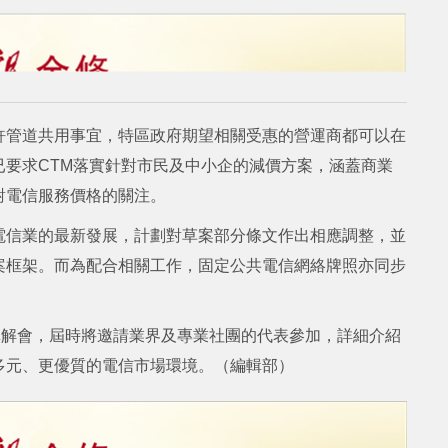
許管道共用事宜，特區政府期望相關受惠的營運商都可以在
要求CTM落實針對市民及中小企的減價方案，涵蓋商業
對電信服務價格的關注。
電信業的最新發展，計劃對草案部分條文作出相應調整，並
案框架。而為配合相關工作，固定公共電信網絡牌照亦同步
講解會，屆時將邀請業界及專業社團的代表參加，詳細介紹
多元、更優質的電信市場環境。（編輯部）