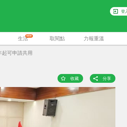
登
NEW
生活
取閱點
力報重溫
年起可申請共用
收藏
分享