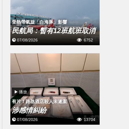
受熱帶氣旋「白海豚」影響
民航局：暫有12班航班取消
07/08/2026
6752
播放
有片！路氹酒店殺人未遂案
涉感情糾紛
07/08/2026
13704