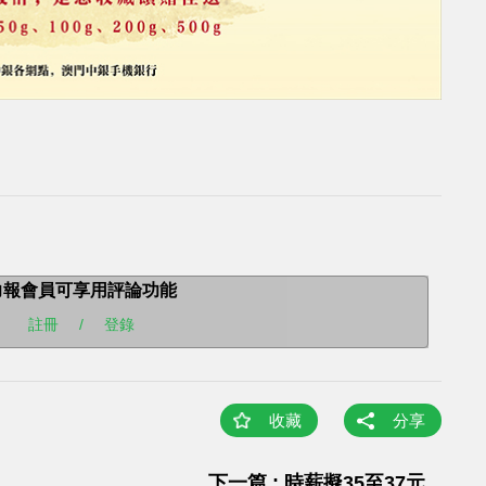
力報會員可享用評論功能
註冊
/
登錄
收藏
分享
下一篇 : 時薪擬35至37元