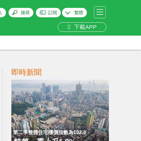
入
搜尋
訂閱
繁體
下載APP
即時新聞
第二季整體住宅樓價指數為192.4