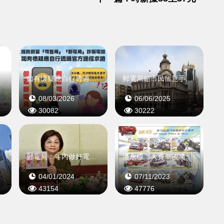
郵戳
如有懷疑應自行透過官方途徑求證
郵電局籲市民留意手機制式
08/03/2026
06/06/2025
30082
30222
服務
郵電局：年內做好電信特許資產使用安排
潘永權：大賽車後將盡快恢復通車
04/01/2024
07/11/2023
43154
47776