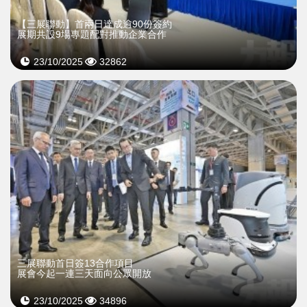
【三展聯動】首兩日達成逾90份簽約
展期共設9場專題配對推動企業合作
23/10/2025
32862
三展聯動首日簽13合作項目
展會今起一連三天面向公眾開放
23/10/2025
34896