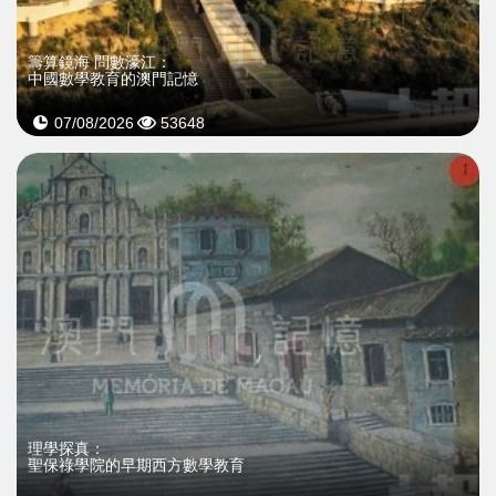
籌算鏡海 問數濠江：
中國數學教育的澳門記憶
07/08/2026
53648
理學探真：
聖保祿學院的早期西方數學教育