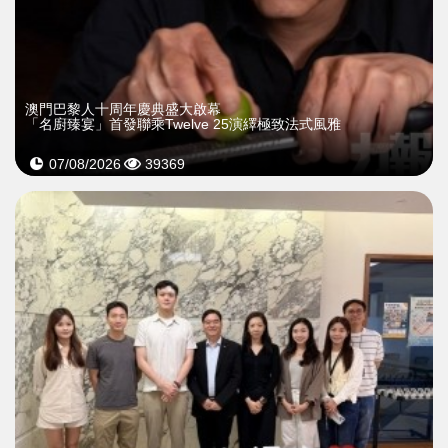
澳門巴黎人十周年慶典盛大啟幕
「名廚臻宴」首發聯乘Twelve 25演繹極致法式風雅
07/08/2026
39369