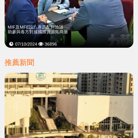
MIF及MFE設八專題配對洽談
助參與各方對接國際資源拓商脈
07/10/2024
36896
推薦新聞