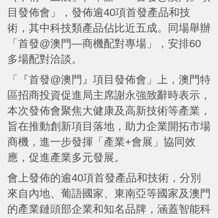
目發佈會」，發佈逾40項首發產品和技
術，其中科技類產品佔比近五成。同場舉辦
「首發@澳門—商機配對專場」，安排60
多場配對洽談。
「『首發@澳門』項目發佈會」上，澳門特
區招商投資促進局主席謝永強致辭時表示，
本次發佈會聚焦大健康及高新技術等產業，
旨在推動創新項目落地，助力企業開拓市場
商機，進一步發揮「產業+會展」協同效
應，促進產業多元發展。
會上發佈的逾40項首發產品和技術，分別
來自內地、葡語國家、東南亞等國家及澳門
的產業鏈頭部企業和知名品牌，涵蓋智能科