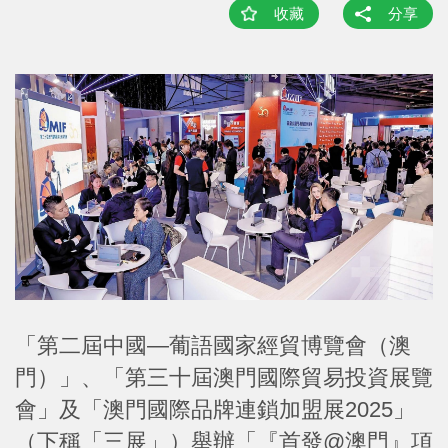
收藏
分享
「第二屆中國—葡語國家經貿博覽會（澳
門）」、「第三十屆澳門國際貿易投資展覽
會」及「澳門國際品牌連鎖加盟展2025」
（下稱「三展」）舉辦「『首發@澳門』項