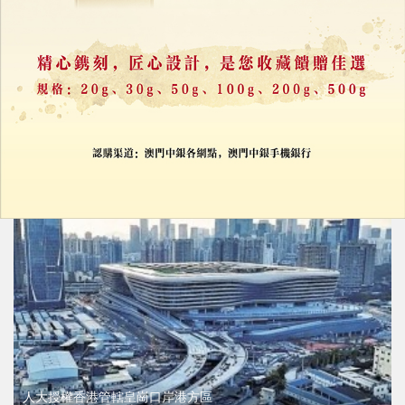
新皇崗口岸料7月啟用
深圳側商鋪租金翻倍
30/06/2026
39173
人大授權香港管轄皇崗口岸港方區