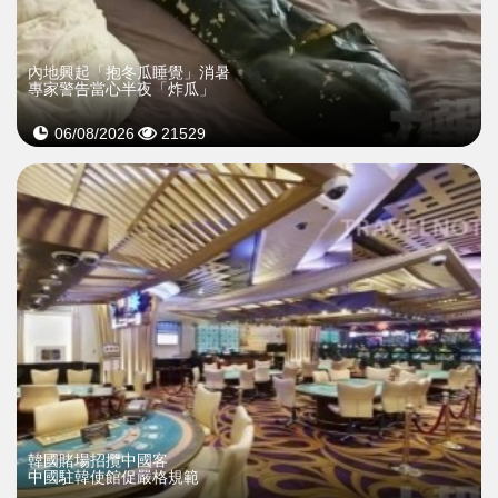
內地興起「抱冬瓜睡覺」消暑
專家警告當心半夜「炸瓜」
06/08/2026
21529
韓國賭場招攬中國客
中國駐韓使館促嚴格規範