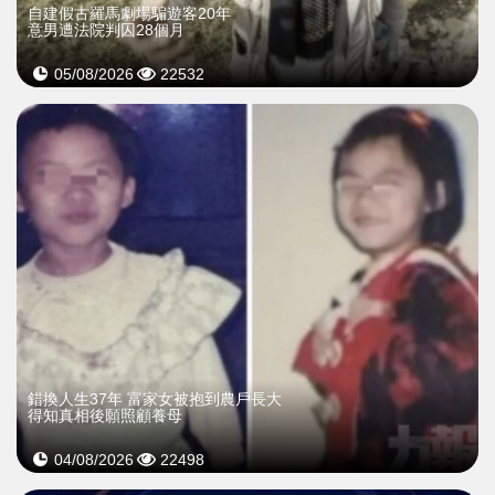
自建假古羅馬劇場騙遊客20年
意男遭法院判囚28個月
05/08/2026
22532
錯換人生37年 富家女被抱到農戶長大
得知真相後願照顧養母
04/08/2026
22498