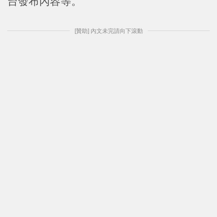
台發布內容等。
[贊助] 內文未完請向下滾動