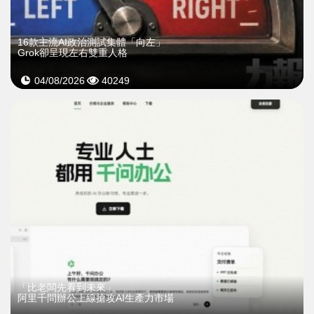
16款主流AI政治測試集體「向左」
Grok卻呈現左右雙重人格
04/08/2026
40249
「比老闆先看到未來」
阿里千問辦公上線搶攻AI生產力市場