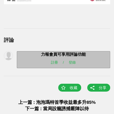
評論
力報會員可享用評論功能
註冊
/
登錄
收藏
分享
上一篇 : 泡泡瑪特首季收益最多升85%
下一篇 : 當局設籠誘捕嚴陣以待