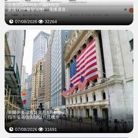
京東開源即時影片編輯模型
支援720P每秒30幀「邊播邊改」
07/08/2026
32264
華爾街多頭看好美股8月創新高
指市場高估美聯儲升息機率
07/08/2026
31691