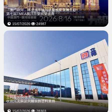
「澳門銀河」再度攜手騰訊音樂娛樂集團呈獻：
第七屆TMEA騰訊音樂娛樂盛典
15/07/2026
24987
立邦擬斥86億美元
收購阿克蘇諾貝爾裝飾塗料業務
15/07/2026
28303