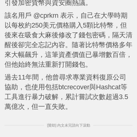
引發加密貨幣與資安圈熱議。
該名用戶 @cprkrn 表示，自己在大學時期
以每枚約250美元價格購入5顆比特幣，但
後來在吸食大麻後修改了錢包密碼，隔天清
醒後卻完全忘記內容。隨著比特幣價格多年
來大幅飆升，這筆資產價值已暴增數百倍，
但他始終無法重新打開錢包。
過去11年間，他曾尋求專業資料復原公司
協助，也使用包括btcrecover與Hashcat等
工具進行暴力破解，累計嘗試次數超過3.5
萬億次，但一直失敗。
[贊助] 內文未完請向下滾動