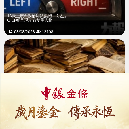
16款主流AI政治測試集體「向左」
Grok卻呈現左右雙重人格
03/08/2026
12108
AI公司瘋搶二手書訓練模型
拆脊掃描後銷毀引文化保存爭議