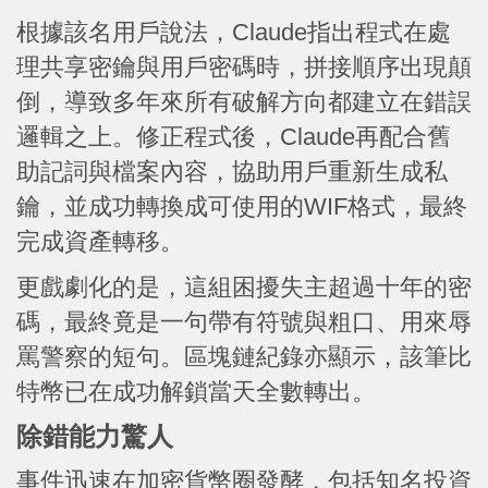
根據該名用戶說法，Claude指出程式在處
理共享密鑰與用戶密碼時，拼接順序出現顛
倒，導致多年來所有破解方向都建立在錯誤
邏輯之上。修正程式後，Claude再配合舊
助記詞與檔案內容，協助用戶重新生成私
鑰，並成功轉換成可使用的WIF格式，最終
完成資產轉移。
更戲劇化的是，這組困擾失主超過十年的密
碼，最終竟是一句帶有符號與粗口、用來辱
罵警察的短句。區塊鏈紀錄亦顯示，該筆比
特幣已在成功解鎖當天全數轉出。
除錯能力驚人
事件迅速在加密貨幣圈發酵，包括知名投資