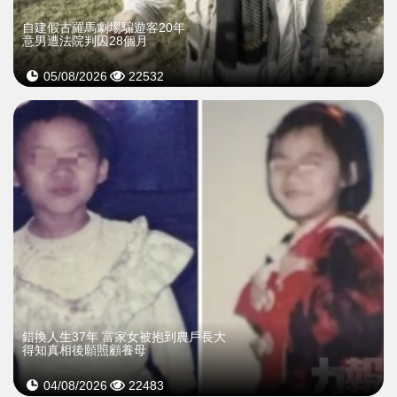
自建假古羅馬劇場騙遊客20年
意男遭法院判囚28個月
05/08/2026
22532
錯換人生37年 富家女被抱到農戶長大
得知真相後願照顧養母
04/08/2026
22483