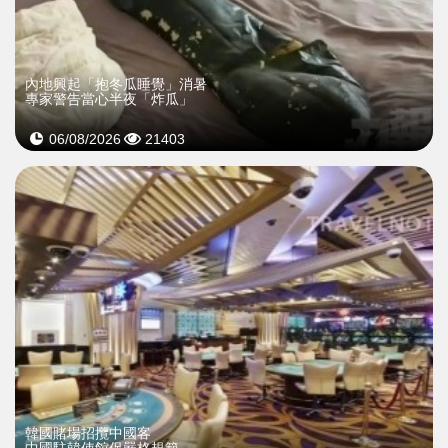
內地興起「抱冬瓜睡覺」消暑
專家警告當心半夜「炸瓜」
06/08/2026
21403
韓國賭場招攬中國客