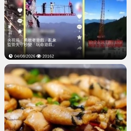
央視揭「勇敢者遊戲」亂象
監管失守秒變「玩命遊戲」
04/08/2026
20162