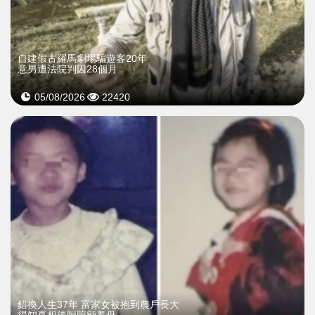
自建假古羅馬劇場騙遊客20年
意男遭法院判囚28個月
05/08/2026
22420
錯換人生37年 富家女被抱到農戶長大
得知真相後願照顧養母