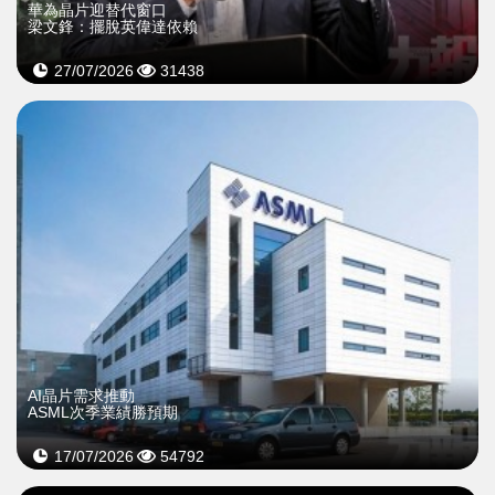
華為晶片迎替代窗口
梁文鋒：擺脫英偉達依賴
27/07/2026
31438
AI晶片需求推動
ASML次季業績勝預期
17/07/2026
54792