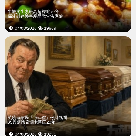
牛蛙抗生素最高超標逾五倍
福建封存涉事產品徹查供應鏈
04/08/2026
19669
英殯儀館爆「假葬禮」斂財醜聞
35具遺體腐爛老闆囚20年
04/08/2026
19231