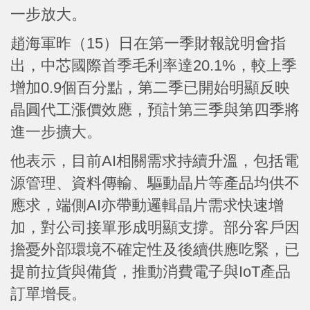
一步放大。
趙海軍昨（15）日在第一季財報說明會指
出，中芯國際首季毛利率達20.1%，較上季
增加0.9個百分點，第二季已開始明顯反映
晶圓代工漲價效應，預計第三季與第四季將
進一步擴大。
他表示，目前AI相關需求持續升溫，包括電
源管理、資料傳輸、驅動晶片等產品均供不
應求，端側AI亦帶動邏輯晶片需求快速增
加，對公司接單形成明顯支撐。部分客戶因
擔憂外部環境不確定性及後續供應吃緊，已
提前拉貨與備貨，推動消費電子與IoT產品
訂單增長。