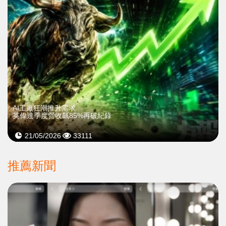
AI工廠狂潮推升需求
英偉達季度營收飆85%再破紀錄
21/05/2026
33111
推薦新聞