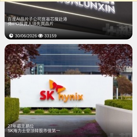
百度AI晶片子公司崑崙芯擬赴港
傳IPO投資人須先買晶片
30/06/2026
33159
27年霸主易位
SK海力士登頂韓股市值第一