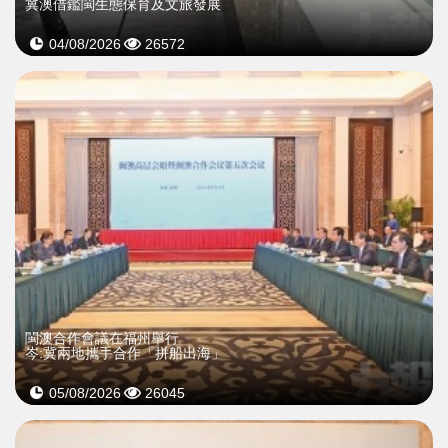
冀澳借鑑閩生態保育及文旅發展
04/08/2026
26572
閩澳合作會議在福州舉行
岑:冀兩地攜手合作「拼船出海」
05/08/2026
26045