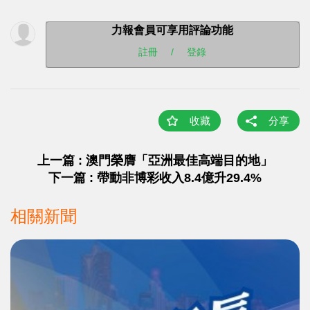
力報會員可享用評論功能
註冊
/
登錄
收藏
分享
上一篇 : 澳門榮膺「亞洲最佳高端目的地」
下一篇 : 帶動非博彩收入8.4億升29.4%
相關新聞