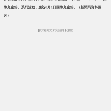
際兒童節」系列活動，慶祝6月1日國際兒童節。（新聞局資料圖
片）
[贊助] 內文未完請向下滾動