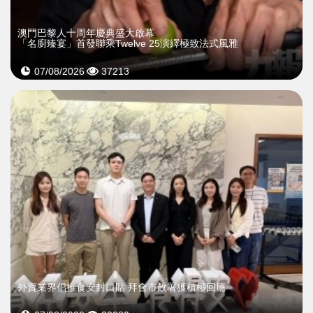
澳門巴黎人十周年慶典盛大啟幕
「名廚臻宴」首發聯乘Twelve 25演繹極致法式風雅
07/08/2026
37213
外賣業界倡推食安封口貼 拜會市政署獲積極回應