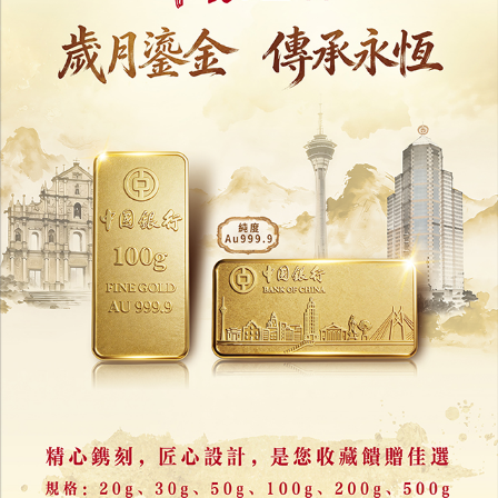
宏利慶祝與澳門同行30載
推全城大抽獎與客戶共享喜悅
10/07/2026
18249