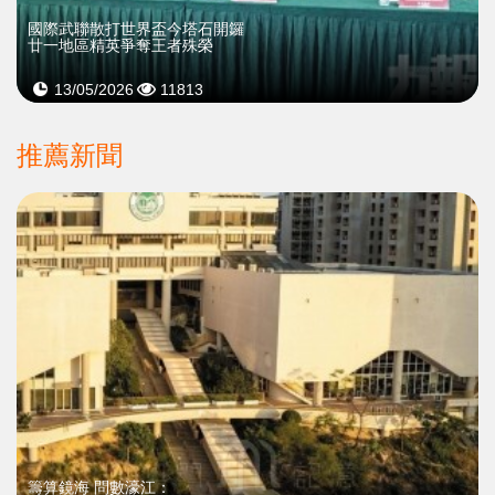
國際武聯散打世界盃今塔石開鑼
廿一地區精英爭奪王者殊榮
13/05/2026
11813
推薦新聞
籌算鏡海 問數濠江：