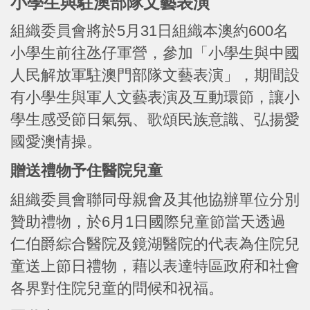
小學生與駐澳部隊文藝表演
組織委員會將於5月31日組織本澳約600名
小學生前往氹仔軍營，參加「小學生與中國
人民解放軍駐澳門部隊文藝表演」，期間設
有小學生與軍人文藝表演及互動環節，讓小
學生感受節日氣氛、歌頌民族意識、弘揚愛
國愛澳情操。
贈送禮物予住醫院兒童
組織委員會聯同母親會及其他協辦單位分別
贊助禮物，於6月1日國際兒童節當天透過
仁伯爵綜合醫院及鏡湖醫院的代表為住院兒
童送上節日禮物，藉以表達特區政府和社會
各界對住院兒童的問候和祝福。