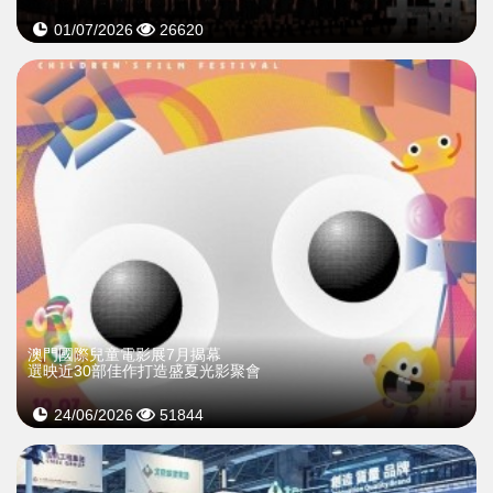
01/07/2026
26620
>
澳門國際兒童電影展7月揭幕
選映近30部佳作打造盛夏光影聚會
24/06/2026
51844