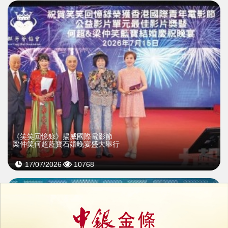
《笑笑回憶錄》揚威國際電影節
梁仲笑何超藍寶石婚晚宴盛大舉行
17/07/2026
10768