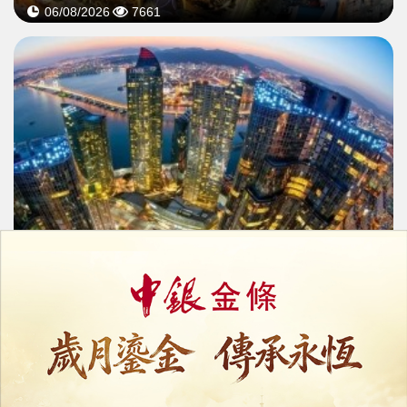
06/08/2026
7661
韓國旅遊界促撤賭業改革
憂徵費加五成重創賭場盈利
05/08/2026
6155