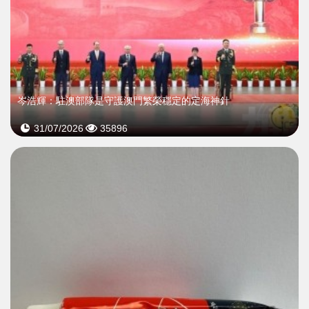
岑浩輝：駐澳部隊是守護澳門繁榮穩定的定海神針
31/07/2026
35896