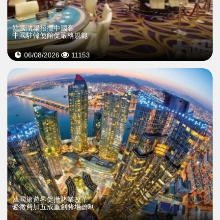
韓國賭場招攬中國客
中國駐韓使館促嚴格規範
06/08/2026
11153
韓國旅遊界促撤賭業改革
憂徵費加五成重創賭場盈利