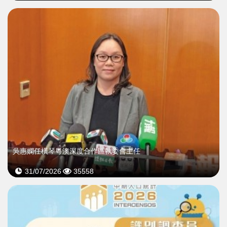
吳惠嫻任橫琴粵澳深度合作區執委會主任
31/07/2026
35558