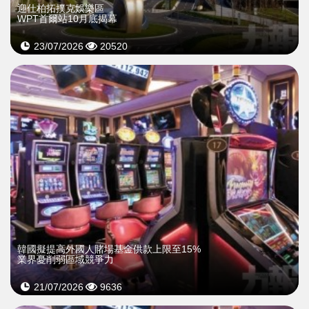
迎仕柏拓撲克娛樂區
WPT首爾站10月底揭幕
23/07/2026
20520
韓國擬提高外國人賭場基金供款上限至15%
業界憂削弱區域競爭力
21/07/2026
9636