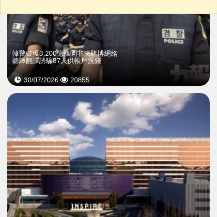
韓警破獲3,200億韓圜非法賭博網絡
聽障翻譯誘騙87人供帳戶洗錢
30/07/2026
20855