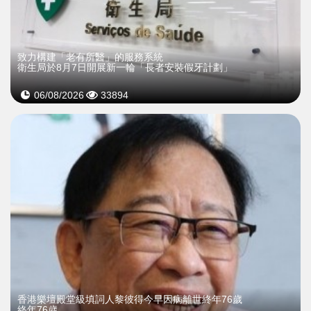
致力構建「老有所醫」的服務系統
衛生局於8月7日開展新一輪「長者安裝假牙計劃」
06/08/2026
33894
​香港樂壇殿堂級填詞人黎彼得今早因病離世終年76歲
終年76歲