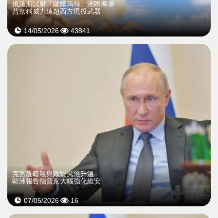
俄羅斯試射「薩爾馬特」洲際導彈
普京稱威力遠超西方現役武器
14/05/2026
43841
克宮憂暗殺與政變風險升溫
歐洲報告指普京大幅強化維安
07/05/2026
16