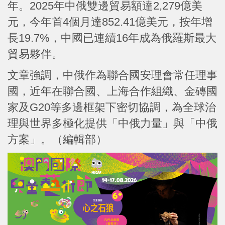
年。2025年中俄雙邊貿易額達2,279億美
元，今年首4個月達852.41億美元，按年增
長19.7%，中國已連續16年成為俄羅斯最大
貿易夥伴。
文章強調，中俄作為聯合國安理會常任理事
國，近年在聯合國、上海合作組織、金磚國
家及G20等多邊框架下密切協調，為全球治
理與世界多極化提供「中俄力量」與「中俄
方案」。（編輯部）