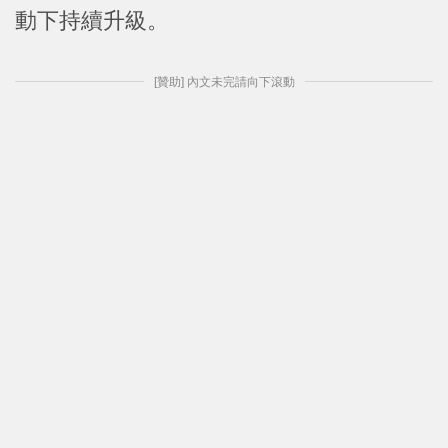
動下持續升級。
[贊助] 內文未完請向下滾動