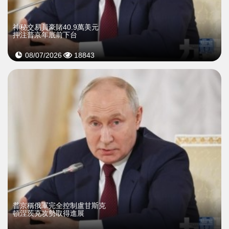
神秘交易員豪賭40.9萬美元
押注普京年底前下台
08/07/2026
18843
普京稱俄軍完全控制盧甘斯克
頓涅茨克攻勢取得進展