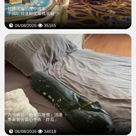
韓國賭場招攬中國客
中國駐韓使館促嚴格規範
06/08/2026
35165
內地興起「抱冬瓜睡覺」消暑
專家警告當心半夜「炸瓜」
06/08/2026
34018