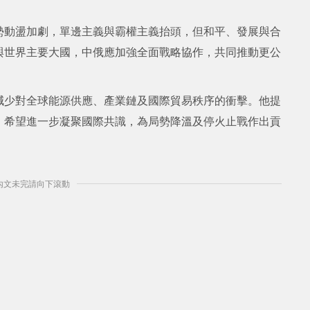
勢動盪加劇，單邊主義與霸權主義抬頭，但和平、發展與合
與世界主要大國，中俄應加強全面戰略協作，共同推動更公
減少對全球能源供應、產業鏈及國際貿易秩序的衝擊。他提
，希望進一步凝聚國際共識，為局勢降溫及停火止戰作出貢
] 內文未完請向下滾動