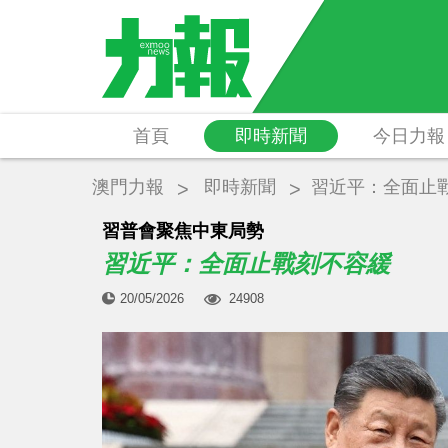
首頁
即時新聞
今日力報
澳門力報
即時新聞
習近平：全面止
習普會聚焦中東局勢
習近平：全面止戰刻不容緩
20/05/2026
24908