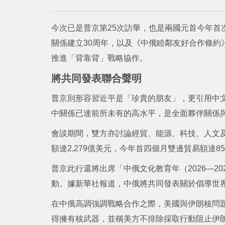
今次已是普京第25次訪華，也是兩國元首今年首
關係建立30周年，以及《中俄睦鄰友好合作條約
推進「背靠背」戰略協作。
將共同發表聯合聲明
普京則形容習近平是「珍貴的朋友」，更引用中
中關係已達前所未有的高水平，是全面夥伴關係
會談期間，雙方亦討論經貿、能源、科技、人文及
額達2,279億美元，今年首四個月雙邊貿易額達852
普京此行還將出席「中俄文化教育年（2026—2
動。據新華社報道，中俄將共同發表關於倡導世
在中俄高調強調戰略合作之際，美國與伊朗核問
得擁有核武器，並稱美方不排除採取行動阻止伊