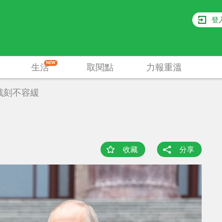
登
NEW
生活
取閱點
力報重溫
戰刻不容緩
收藏
分享