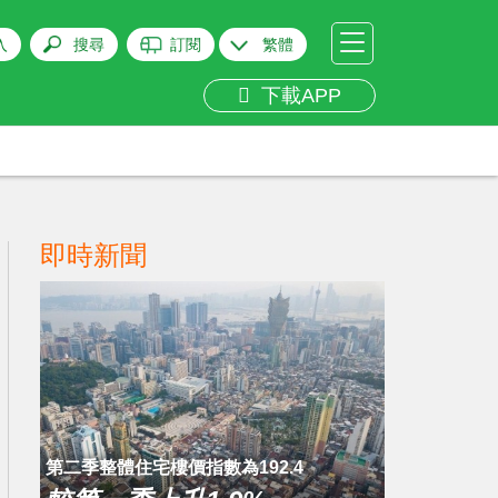
入
搜尋
訂閱
繁體
下載APP
即時新聞
第二季整體住宅樓價指數為192.4