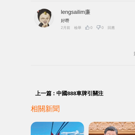
lengsailim廉
好嘢
2月前
檢舉
0
0
回應
上一篇 : 中國888車牌引關注
相關新聞