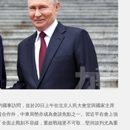
的國事訪問，並於20日上午在北京人民大會堂與國家主席
貿合作外，中東局勢亦成為會談焦點之一。習近平在會上強
「全面止戰刻不容緩，重啟戰端更不可取，堅持談判尤為重