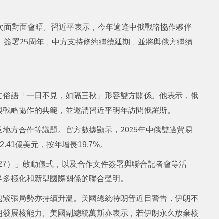
次面對面會晤。習近平表示，今年適逢中俄戰略協作夥伴
》簽署25周年，中方支持條約繼續延期，並將與俄方繼續
文俗語「一日不見，如隔三秋」形容雙方關係。他表示，俄
與戰略協作的典範，並邀請習近平明年訪問俄羅斯。
地方合作等議題。官方數據顯示，2025年中俄雙邊貿易
.41億美元，按年增長19.7%。
027）」啟動儀式，以及合作文件簽署與聯合記者會等活
界多極化和新型國際關係的聯合聲明。
題緊張局勢亦持續升溫。美國總統特朗普近日警告，伊朗不
朗發展核能力。美國副總統萬斯亦表示，若伊朗永久放棄核