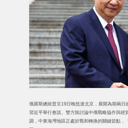
俄羅斯總統普京19日晚抵達北京，展開為期兩日
習近平舉行會談。雙方除討論中俄戰略協作與經
調，中東海灣地區正處於戰和轉換的關鍵節點，