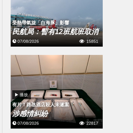
受熱帶氣旋「白海豚」影響
民航局：暫有12班航班取消
07/08/2026
15851
播放
有片！路氹酒店殺人未遂案
涉感情糾紛
07/08/2026
22817