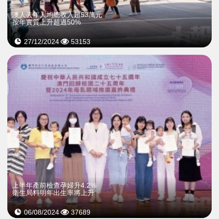
澳人去年人均總收入超53萬元
按年實質上升超過50%
27/12/2024
53153
上半年產前檢查孕婦升4.2%
衛生局料明年出生率將上升
06/08/2024
37689