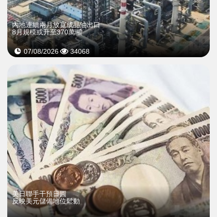
內地連續兩月放寬成品油出口
8月規模或升至370萬噸
07/08/2026
34068
美日聯手干預日圓
反映美元儲備地位鬆動