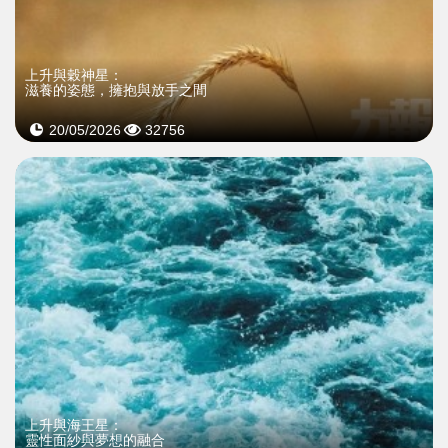
上升與穀神星：
滋養的姿態，擁抱與放手之間
20/05/2026
32756
>
上升與海王星：
靈性面紗與夢想的融合