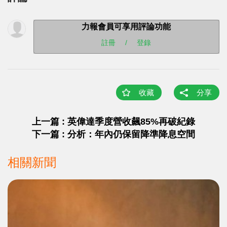
力報會員可享用評論功能
註冊
/
登錄
收藏
分享
上一篇 : 英偉達季度營收飆85%再破紀錄
下一篇 : 分析：年內仍保留降準降息空間
相關新聞
>