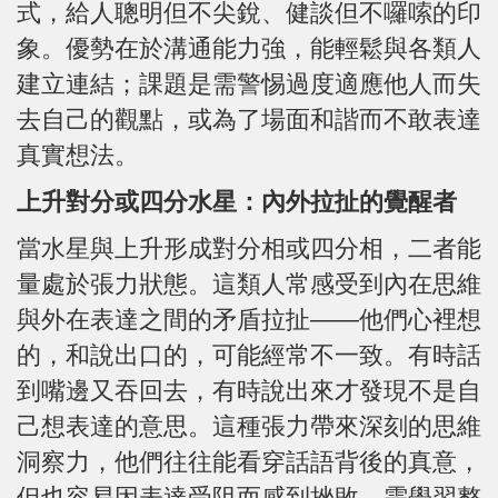
式，給人聰明但不尖銳、健談但不囉嗦的印
象。優勢在於溝通能力強，能輕鬆與各類人
建立連結；課題是需警惕過度適應他人而失
去自己的觀點，或為了場面和諧而不敢表達
真實想法。
上升對分或四分水星：內外拉扯的覺醒者
當水星與上升形成對分相或四分相，二者能
量處於張力狀態。這類人常感受到內在思維
與外在表達之間的矛盾拉扯——他們心裡想
的，和說出口的，可能經常不一致。有時話
到嘴邊又吞回去，有時說出來才發現不是自
己想表達的意思。這種張力帶來深刻的思維
洞察力，他們往往能看穿話語背後的真意，
但也容易因表達受阻而感到挫敗。需學習整