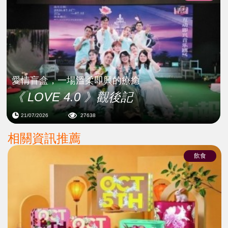
愛情盲盒，一場溫柔即興的療癒
《 LOVE 4.0 》觀後記
21/07/2026
27638
相關資訊推薦
飲食