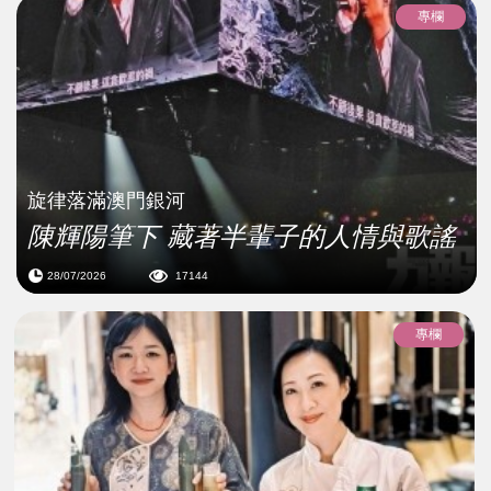
專欄
旋律落滿澳門銀河
陳輝陽筆下 藏著半輩子的人情與歌謠
28/07/2026
17144
專欄