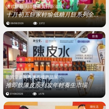
澳式餅藝演繹健康賞月新滋味
十月初五餅家輕愉低糖月餅系列全...
08/08/2026
1372
飲食
新寶堂參展粵澳名優商品展：
推即飲陳皮系列攻年輕養生市場
07/08/2026
1576
潮生活