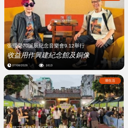
張國榮70誕辰紀念音樂會9.12舉行
收益用作興建紀念館及銅像
07/08/2026
1613
潮生活