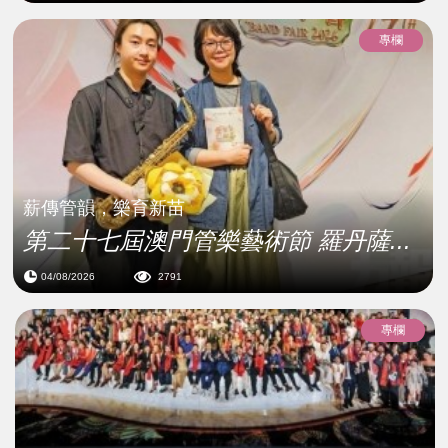
專欄
薪傳管韻，樂育新苗
第二十七屆澳門管樂藝術節 羅丹薩...
04/08/2026
2791
專欄