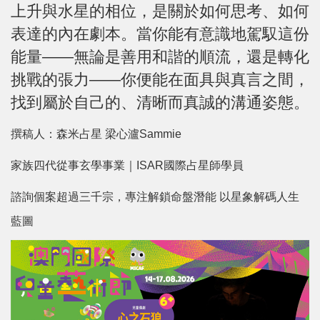
上升與水星的相位，是關於如何思考、如何
表達的內在劇本。當你能有意識地駕馭這份
能量——無論是善用和諧的順流，還是轉化
挑戰的張力——你便能在面具與真言之間，
找到屬於自己的、清晰而真誠的溝通姿態。
撰稿人：森米占星 梁心瀘Sammie
家族四代從事玄學事業｜ISAR國際占星師學員
諮詢個案超過三千宗，專注解鎖命盤潛能
以星象解碼人生
藍圖