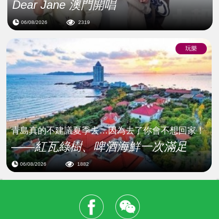
Dear Jane 澳門開唱
06/08/2026
2319
玩樂
青島真的不建議夏季去…因為去了你會不想回家！
——紅瓦綠樹、啤酒海鮮一次滿足
06/08/2026
1882