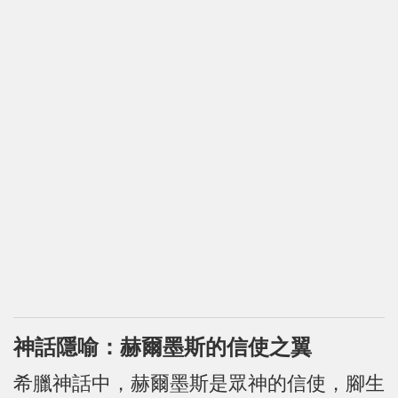
神話隱喻：赫爾墨斯的信使之翼
希臘神話中，赫爾墨斯是眾神的信使，腳生