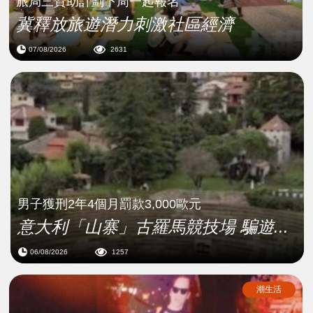
旅局三資助計劃下周一起報名
冀釋放旅遊潛力刺激社區經濟
07/08/2026
2631
男子獲刑2年4個月罰款3,000歐元
意大利「山寨」古羅馬競技場 騙遊...
06/08/2026
1257
潮生活