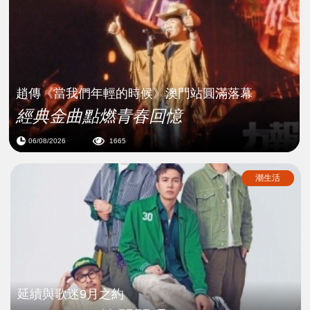
趙傳《當我們年輕的時候》澳門站圓滿落幕
經典金曲點燃青春回憶
06/08/2026
1665
潮生活
延續與歌迷9月之約