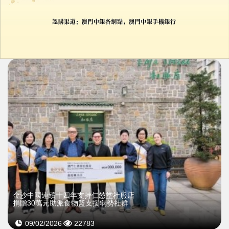
樂施米義賣獲踴躍支持
18/05/2026
7375
金沙中國連續十四年支持仁慈堂社服店
捐贈30萬元助派食物籃支援弱勢社群
09/02/2026
22783