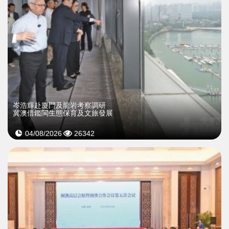
岑浩輝赴廈門及龍岩考察調研
冀澳借鑑閩生態保育及文旅發展
04/08/2026
26342