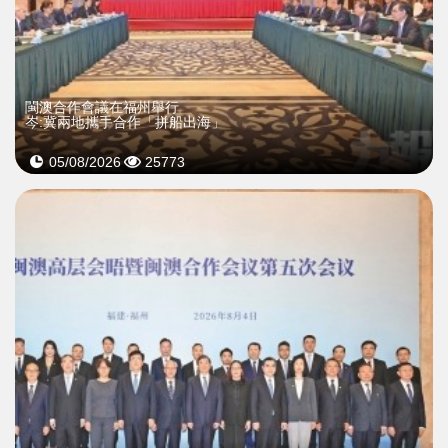
閩澳合作會議在福州舉行
岑:冀兩地攜手合作「拼船出海」
05/08/2026
25773