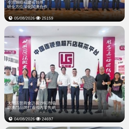
岑浩輝晤福建省領導
研全方位深化閩澳合作
05/08/2026
25159
大灣區晉商會訪長沙拓市場
助澳門品牌打通國內零售網
04/08/2026
24697