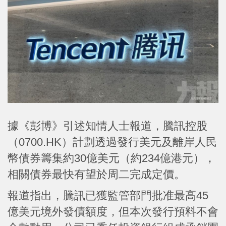
據《彭博》引述知情人士報道，騰訊控股
（0700.HK）計劃透過發行美元及離岸人民
幣債券籌集約30億美元（約234億港元），
相關債券最快有望於周二完成定價。
報道指出，騰訊已獲監管部門批准最高45
億美元境外發債額度，但本次發行預料不會