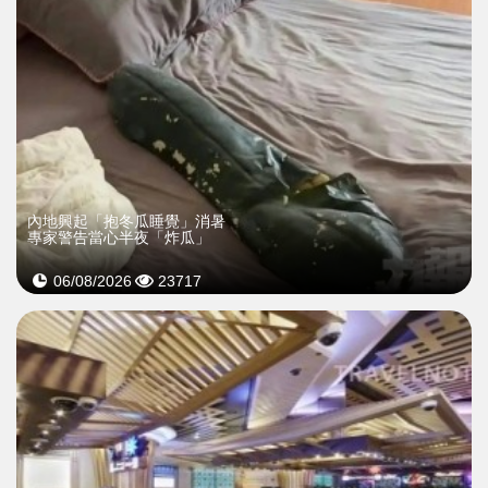
內地興起「抱冬瓜睡覺」消暑
專家警告當心半夜「炸瓜」
06/08/2026
23717