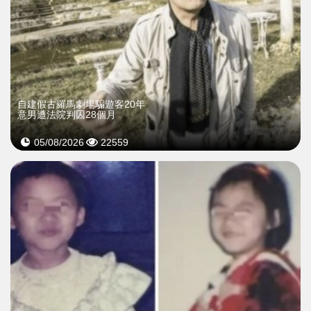
自建假古羅馬劇場騙遊客20年
意男遭法院判囚28個月
05/08/2026
22559