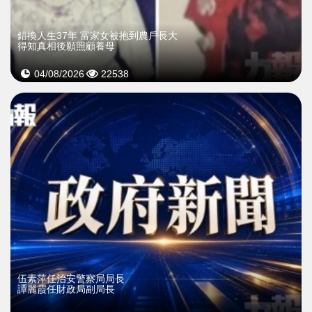
錯換人生37年 富家女被抱到農戶長大
得知真相後願照顧養母
04/08/2026
22538
伍素萍任治安警察局局長
譚麗霞任財政局副局長