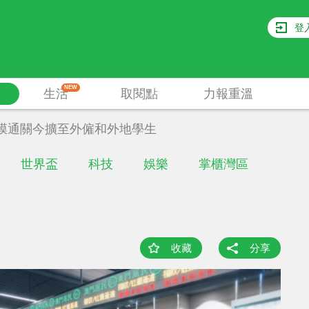
登
NEW
生活
取閱點
力報重溫
膜通關今擴至外僱和外地學生
世界盃
科技
娛樂
掌櫃灣區
收藏
分享