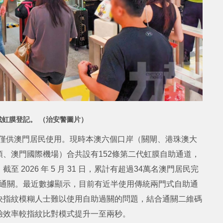
成虹膜登記。 （治安警圖片）
初期僅供澳門居民使用。現時本澳六個口岸（關閘、港珠澳大
、澳門國際機場）合共設有152條第二代虹膜自助通道，
2026 年 5 月 31 日，累計有超過34萬名澳門居民完
虹膜通關。最近數據顯示，目前有近半使用傳統兩門式自助通
決指紋模糊人士難以使用自助過關的問題，結合通關二維碼
驗效率較指紋比對模式提升一至兩秒。