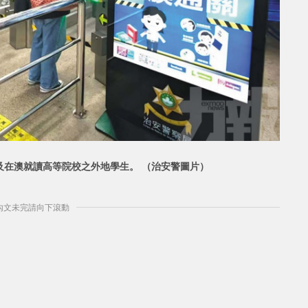
及在澳就讀高等院校之外
地學生。 （治安警圖片）
] 內文未完請向下滾動