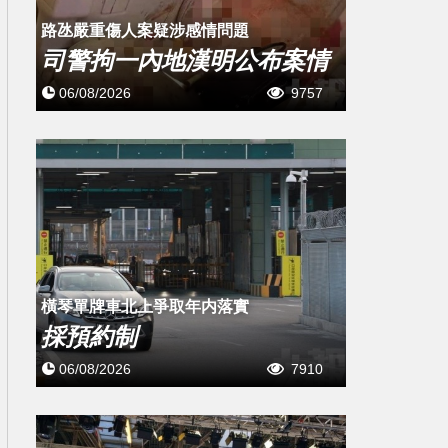
​路氹嚴重傷人案疑涉感情問題
司警拘一內地漢明公布案情
06/08/2026
9757
橫琴單牌車北上爭取年内落實
採預約制
06/08/2026
7910