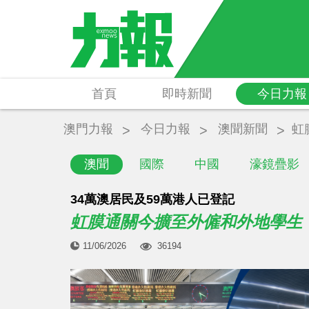
首頁
即時新聞
今日力報
澳門力報
今日力報
澳聞新聞
虹
澳聞
國際
中國
濠鏡疊影
34萬澳居民及59萬港人已登記
虹膜通關今擴至外僱和外地學生
11/06/2026
36194