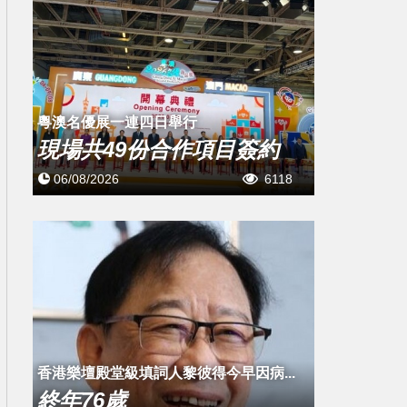
粵澳名優展一連四日舉行
現場共49份合作項目簽約
06/08/2026
6118
​香港樂壇殿堂級填詞人黎彼得今早因病...
終年76歲