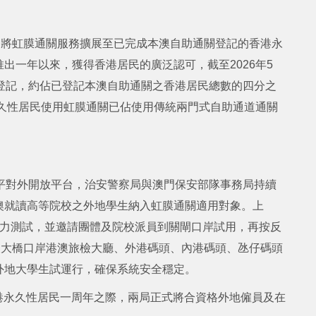
局將虹膜通關服務擴展至已完成本澳自助通關登記的香港永
出一年以來，獲得香港居民的廣泛認可，截至2026年5
登記，約佔已登記本澳自助通關之香港居民總數的四分之
永久性居民使用虹膜通關已佔使用傳統兩門式自助通道通關
高水平對外開放平台，治安警察局與澳門保安部隊事務局持續
澳就讀高等院校之外地學生納入虹膜通關適用對象。上
壓力測試，並邀請團體及院校派員到關閘口岸試用，再按反
澳大橋口岸港澳旅檢大廳、外港碼頭、內港碼頭、氹仔碼頭
外地大學生試運行，確保系統安全穩定。
香港永久性居民一周年之際，兩局正式將合資格外地僱員及在