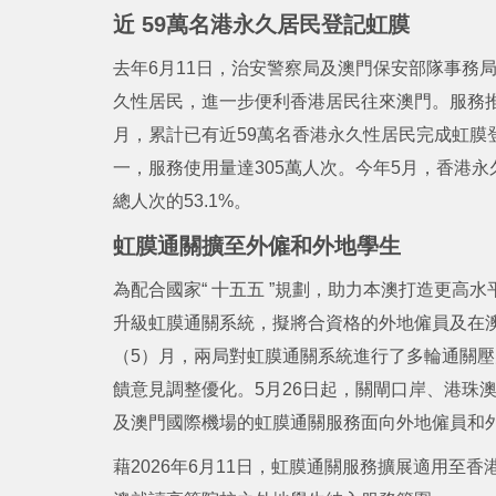
近 59萬名港永久居民登記虹膜
去年6月11日，治安警察局及澳門保安部隊事務
久性居民，進一步便利香港居民往來澳門。服務推
月，累計已有近59萬名香港永久性居民完成虹膜
一，服務使用量達305萬人次。今年5月，香港
總人次的53.1%。
虹膜通關擴至外僱和外地學生
為配合國家“ 十五五 ”規劃，助力本澳打造更
升級虹膜通關系統，擬將合資格的外地僱員及在
（5）月，兩局對虹膜通關系統進行了多輪通關
饋意見調整優化。5月26日起，關閘口岸、港珠
及澳門國際機場的虹膜通關服務面向外地僱員和
藉2026年6月11日，虹膜通關服務擴展適用至