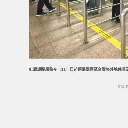
虹膜通關服務今（11）日起擴展適用至合資格外地僱員
[贊助