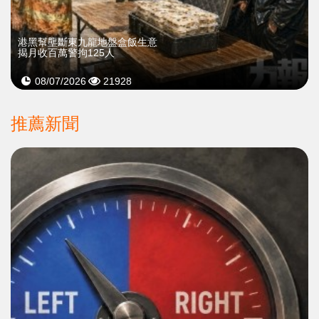
港黑幫壟斷東九龍地盤盒飯生意
揭月收百萬警拘125人
08/07/2026
21928
推薦新聞