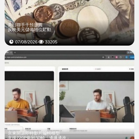
美日聯手干預日圓
反映美元儲備地位鬆動
07/08/2026
33205
京東開源即時影片編輯模型
支援720P每秒30幀「邊播邊改」