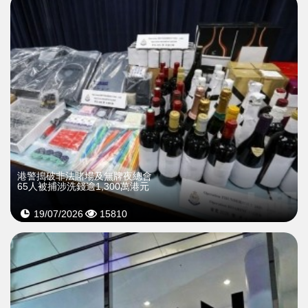
港警搗破非法賭場及無牌夜總會
65人被捕涉洗錢逾1,300萬港元
19/07/2026
15810