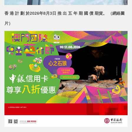
香 港 計 劃 於2026年8月3日 推 出 五 年 期 國 債 期貨。 （網絡圖
片）