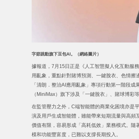
字節跳動旗下豆包AI。（網絡圖片）
據報道，7月15日正是《人工智慧擬人化互動服
用亂象，重點針對賭博預測、一鍵脫衣、色情擦邊
「清朗．整治AI應用亂象」專項行動第一階段成
（MiniMax）旗下涉及「一鍵脫衣」、賭球博
在監管壓力之外，C端智能體的商業化困境亦是
演及用戶生成智能體，雖能帶來短期流量與高頻
價值有限，容易形成「高耗低效」業務模式。隨著
模和功能豐富度，已難以支撐長期投入。