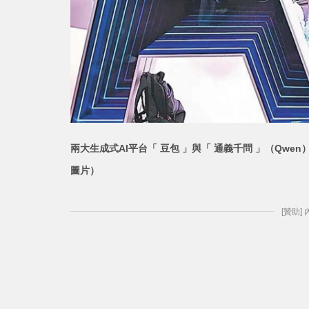
兩大生成式AI平台「 豆包 」與「 通義千問 」（Qwe
圖片）
[贊助