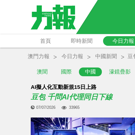
首頁
即時新聞
今日力報
澳門力報
今日力報
中國新聞
豆
澳聞
國際
中國
濠鏡疊影
AI擬人化互動新規15日上路
豆包 千問AI代理同日下線
07/07/2026
33965