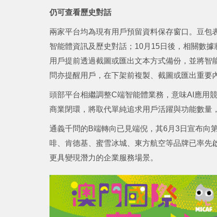
仍可查看歷史對話
兩家平台均為現有用戶預留資料保存窗口。豆包
智能體資訊及歷史對話；10月15日後，相關數
用戶提前透過截圖或匯出文本方式備份，並將智能體
問亦提醒用戶，在下架前複製、截圖或匯出重要
頭部平台相繼調整C端智能體業務，意味AI應用
商業閉環，將取代單純追求用戶活躍與功能數量
通義千問的B端轉向已見端倪，其6月3日宣布向第三
啡、肯德基、蜜雪冰城、東方航空等品牌已率先啟
更具變現潛力的企業服務場景。