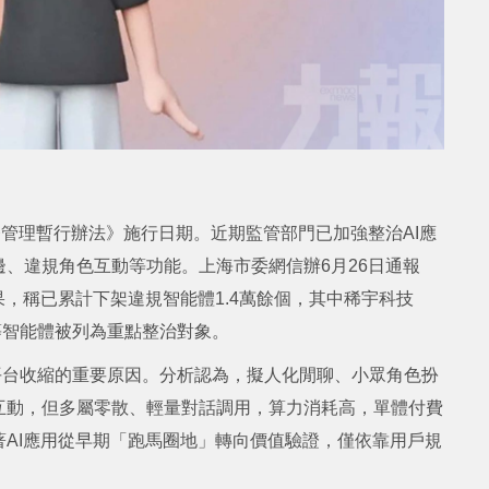
務管理暫行辦法》施行日期。近期監管部門已加強整治AI應
、違規角色互動等功能。上海市委網信辦6月26日通報
果，稱已累計下架違規智能體1.4萬餘個，其中稀宇科技
彩等智能體被列為重點整治對象。
平台收縮的重要原因。分析認為，擬人化閒聊、小眾角色扮
互動，但多屬零散、輕量對話調用，算力消耗高，單體付費
AI應用從早期「跑馬圈地」轉向價值驗證，僅依靠用戶規