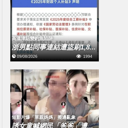
高溫津貼變釣魚陷阱
浙男點同事連結遭盜刷1,8...
09/08/2026
1994
短影片爆「單親媽媽」擦邊亂象
誘女童喊網民「爸爸」遭...