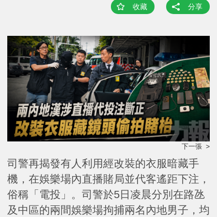
收藏
分享
下一張 >
司警再揭發有人利用經改裝的衣服暗藏手
機，在娛樂場內直播賭局並代客遙距下注，
俗稱「電投」。司警於5日凌晨分別在路氹
及中區的兩間娛樂場拘捕兩名內地男子，均