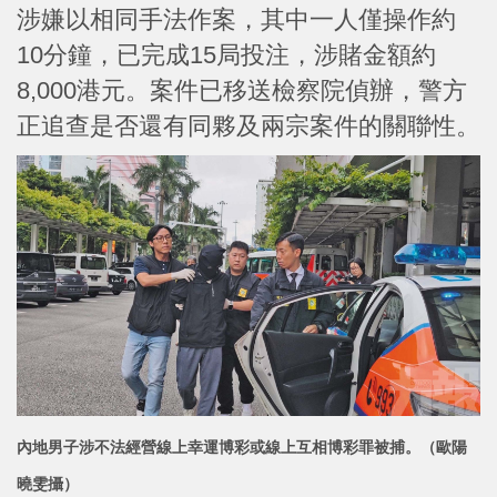
涉嫌以相同手法作案，其中一人僅操作約
10分鐘，已完成15局投注，涉賭金額約
8,000港元。案件已移送檢察院偵辦，警方
正追查是否還有同夥及兩宗案件的關聯性。
內地男子涉不法經營線上幸運博彩或線上互相博彩罪被捕。（歐陽
曉雯攝）