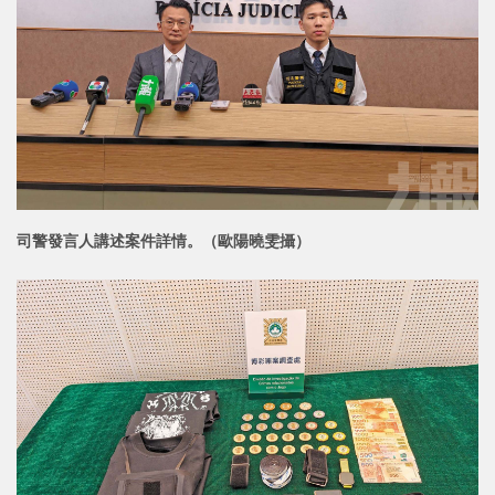
司警發言人講述案件詳情。（歐陽曉雯攝）