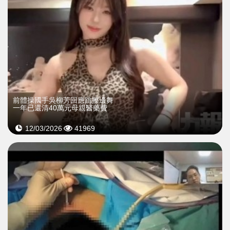
前體操國手吳柳芳回應跳擦邊舞
一年已還清40萬元母親醫藥費
12/03/2026
41969