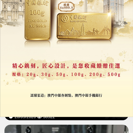
相關新聞
上海泳渡賽女選手露點照遭直播
主辦方挨批處理失當
28/05/2026
38922