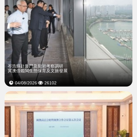
岑浩輝赴廈門及龍岩考察調研
冀澳借鑑閩生態保育及文旅發展
04/08/2026
26102