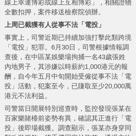
線上幸運博彩或線上互相博彩」，相關證物
全數扣押，案件移送檢察院偵辦。
上周已截獲有人從事不法「電投」
事實上，司警近期已持續加強打擊此類跨境
「電投」犯罪。6月30日，司警根據情報調
查後，在中區某娛樂場拘捕一名43歲張姓
內地男子，其涉嫌以時薪約1,000港元的報
酬，自今年五月中旬開始受僱從事不法「電
投」活動，犯案至今，已賺取至少20,000萬
港元不法利益。
司警當日開展特別巡查時，監控發現張某在
百家樂賭檯前姿勢有異，確認其正進行「電
投」後即場截獲。調查顯示，張某亦身穿同