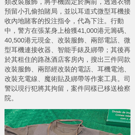
類改裝服飾，將手機固定於胸前，透過衣物
預留小孔偷拍賭局，並以耳道式微型耳機接
收內地賭客的投注指令，代為下注。行動
中，警方在張某身上檢獲41,000港元籌碼、
40,500港元現金、改裝服飾、兩部電話、微
型耳機連接收器、智能手錶及綁帶；其後再
於其租住的路氹酒店客房內，搜出三件同款
改裝服飾、兩部經改裝的電話、耳機電池、
改裝充電線、魔術貼及綁帶等作案工具。司
警以現行犯將其拘留，案件同樣已移送檢察
院。