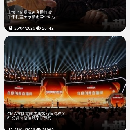
上海七旬婦沉迷直播打賞
半年耗盡全家積蓄330萬元
26/04/2026
26442
CMG直播電商盛典落地珠海橫琴
行業邁向價值競爭新階段
26/04/2026
26999