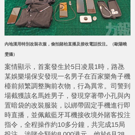
內地漢用特別改裝衣服，偷拍賭枱直播及接收電話投注。（歐陽曉
雯攝）
案情顯示，首案發生於5日凌晨1時，路氹
某娛樂場保安發現一名男子在百家樂角子機
檯前頻繁調整胸前衣物，行為異常。司警到
場截獲該名馬姓男子，發現穿著帶小孔與內
置暗袋的改裝服裝，以綁帶固定手機進行即
時直播，並佩戴藍牙耳機接收境外賭客投注
指令，全程操作約10多分鐘，共完成15局
投注，涉賭金額約8,000港元。他於6月28