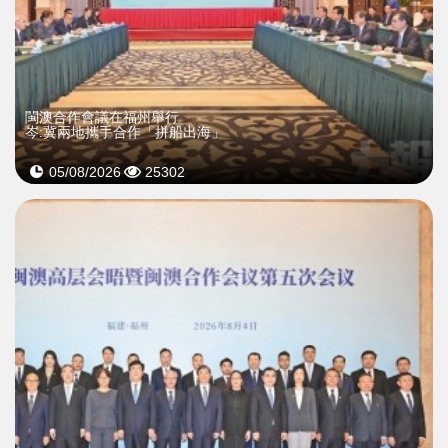
閩澳合作會議在福州舉行
岑:冀兩地攜手合作「拼船出海」
05/08/2026
25302