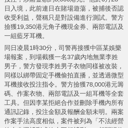
日入境，此前連日在賭場遊蕩，被捕後否認
收受利益，聲稱只是對設備進行測試。警方
撿獲19,350港元角子機現金券、兩部電話及
一組藍牙耳機。
同日凌晨1時30分，司警再接獲中區某娛樂
場報案，到場截獲一名37歲內地無業李姓
男子，警方發現李姓男子衣物同樣被改裝，
同樣以綁帶固定手機偷拍直播，並透過微型
耳機接收投注指令。警方撿獲78,000港元籌
碼、作案衣物、兩部電話及一組耳機等全套
工具。但因李某拒絕合作並刪除手機內所有
通訊記錄，投注金額及報酬金額未明。兩案
作案手法高度相似，案件被列為「不法經營