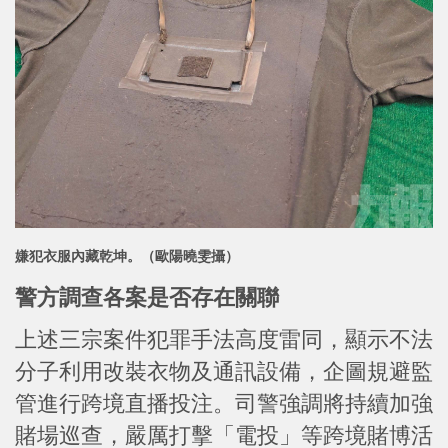
嫌犯衣服內藏乾坤。（歐陽曉雯攝）
警方調查各案是否存在關聯
上述三宗案件犯罪手法高度雷同，顯示不法
分子利用改裝衣物及通訊設備，企圖規避監
管進行跨境直播投注。司警強調將持續加強
賭場巡查，嚴厲打擊「電投」等跨境賭博活