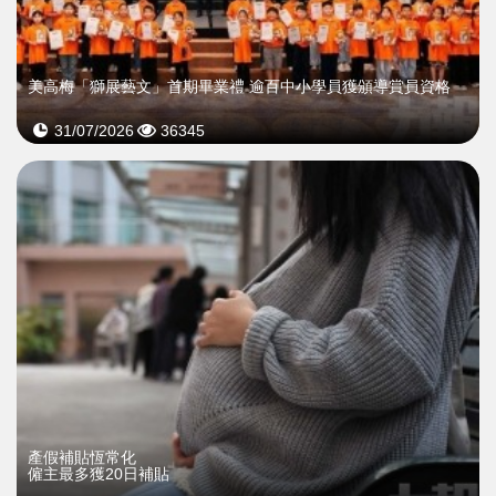
美高梅「獅展藝文」首期畢業禮 逾百中小學員獲頒導賞員資格
31/07/2026
36345
產假補貼恆常化
僱主最多獲20日補貼