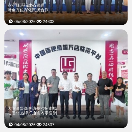
岑浩輝晤福建省領導
研全方位深化閩澳合作
05/08/2026
24603
大灣區晉商會訪長沙拓市場
助澳門品牌打通國內零售網
04/08/2026
24537